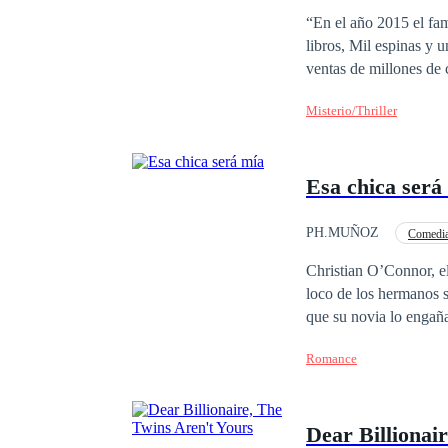
“En el año 2015 el fa
libros, Mil espinas y 
ventas de millones de 
en la cual hay series b
Misterio/Thriller
productor decidió crear
a los adolescentes a m
solo 10 escritores de d
Esa chica será
pero solo regionalment
serie basada en el libr
PH.MUÑOZ
Comedi
Traición
Vengan
Christian O’Connor, el
loco de los hermanos s
que su novia lo engaña
drogas y la bebida has
Romance
todos los cielos y a c
carrera de constructor
seguir los pasos de su padre y hermano y viajar a Nueva 
Dear Billionai
que es en su trabajo. E