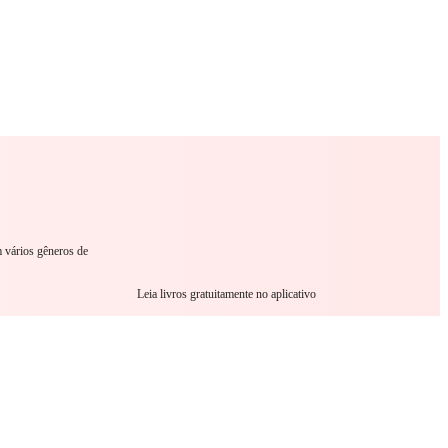
omance
Sci-Fi
Guerra
Outro
m vários gêneros de
Leia livros gratuitamente no aplicativo