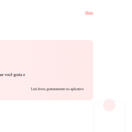
ia donde todos la
Mais
rá
o ya sea
ue você gosta e
Leia livros gratuitamente no aplicativo