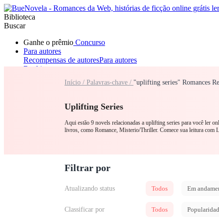
Biblioteca
Buscar
Ganhe o prêmio
Concurso
Para autores
Recompensas de autores
Para autores
Ranking
Navegar
Início /
Palavras-chave /
"uplifting series" Romances R
Novelas
Contos Curtos
Todos
Romance
Lobisomem
Máfia
Sistema
Fantasia
Urbano
LGB
Uplifting Series
Aqui estão 9 novels relacionadas a uplifting series para você ler o
livros, como Romance, Misterio/Thriller. Comece sua leitura
Filtrar por
Atualizando status
Todos
Em andame
Classificar por
Todos
Popularida