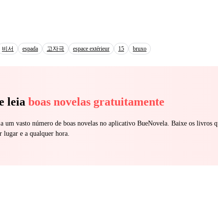
veintidós años protagonista de su nueva serie. Sin carrera, sin hijos y con un ex
cticamente sin nada, Victoria deberá empezar desde cero en una industr
Ethan Callahan". Lo que nadie imagina es que las mejores ideas
ieron a Ethan en una leyenda nacieron de ella. Por primera vez en muchos años,
o Callahan. Pero en una industria donde la fama es efímera y las
비서
espada
고자극
espace extérieur
15
bruxo
rriente, volver a levantarse puede ser más difícil que alcanzar el éxito. ¿Pod
o el hombre por el que lo sacrificó todo terminará arrepintiéndose cuand
e leia
boas novelas gratuitamente
 a um vasto número de boas novelas no aplicativo BueNovela. Baixe os livros q
r lugar e a qualquer hora.