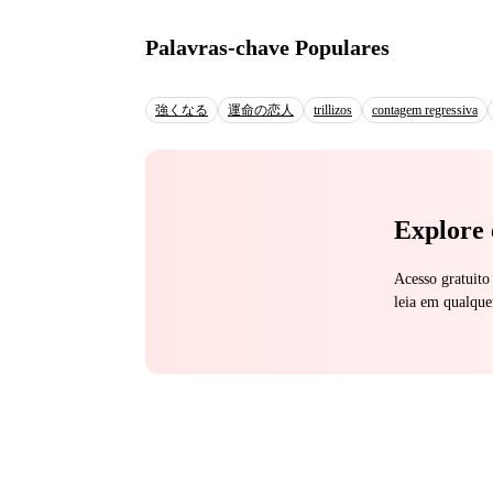
Lily Monroe, la joven actriz de 
marido que la dejo prá
Palavras-chave Populares
conocen únicamente como "la esposa de 
detrás de las series que convirt
tendrá que demostrar quién es sin el apellid
強くなる
運命の恋人
trillizos
contagem regressiva
traiciones son moneda co
reconstruir su vida... 
demasiado tarde?
Explore 
Acesso gratuito
leia em qualque