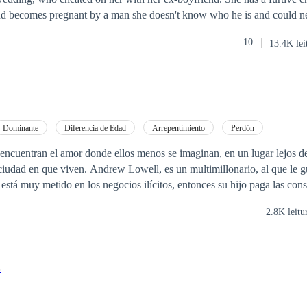
 and becomes pregnant by a man she doesn't know who he is and could n
f this stranger until she meets Alessandro Mellendez, when she goes t
10
13.4K lei
 to this stressed, impatient and absurdly handsome CEO. But Alessandr
 looking for a woman who simply disappeared. This is the first book in the
with stories about several couples, each book the story of a couple. All 
here.
Dominante
Diferencia de Edad
Arrepentimiento
Perdón
ncuentran el amor donde ellos menos se imaginan, en un lugar lejos de 
 es un multimillonario, al que le gusta la adrenalina
 está muy metido en los negocios ilícitos, entonces su hijo paga las con
2.8K leitu
ucederán unas series de acontecimientos, antes de que ellos se amen. ¿C
 el chófer que la recibe en el aeropuerto junto a
2
esde ese momento queda prendado de su belleza y juventud.