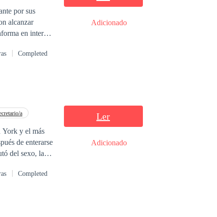
ante por sus
on alcanzar
Adicionado
aforma en internet
famoso escritor y
ras
Completed
destino incentivar
taron quedar pero
 que han escrito
producción de una
rd”.
ecretario/a
Ler
a York y el más
spués de enterarse
Adicionado
tó del sexo, las
padre agradeció a
ras
Completed
a y terminara su
decía, decidió
 aprovechar el