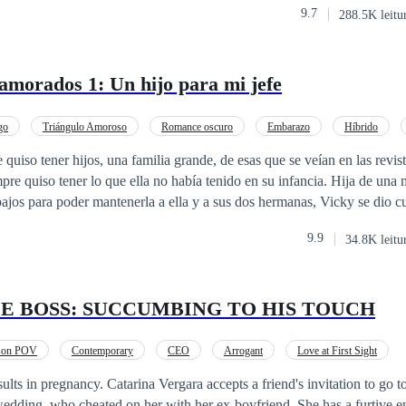
9.7
288.5K leitu
ro no había podido perseguirlo debido al hecho de que en la escuela er
chico .~~~~~ Contiene las tres series de libros. Disfrutar :)
namorados 1: Un hijo para mi jefe
go
Triángulo Amoroso
Romance oscuro
Embarazo
Híbrido
o
Contemporánea
CEO
uiso tener hijos, una familia grande, de esas que se veían en las revista
mpre quiso tener lo que ella no había tenido en su infancia. Hija de una
abajos para poder mantenerla a ella y a sus dos hermanas, Vicky se dio 
iar por completo esa mala vida que había llevado a causa de la desapa
9.9
34.8K leitu
o es algo que
 periodistas y malas lenguas. Sus padres hicieron un pacto para casarlo 
 Para él aquello solo había sido parte de un juego, pero al llegar a los ve
LE BOSS: SUCCUMBING TO HIS TOUCH
padres hablaba en serio cuando conoció a
 descubrió, que el desconocido con el que se había ido a la cama era s
rson POV
Contemporary
CEO
Arrogant
Love at First Sight
ido con otra mujer.
Pregnant
sults in pregnancy. Catarina Vergara accepts a friend's invitation to go t
wedding, who cheated on her with her ex-boyfriend. She has a furtive e