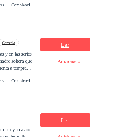
ras
Completed
a conocido como el
Comedia
Ler
s y en las series
 madre soltera que
Adicionado
cuenta a temprana
rición del hombre
ras
Completed
cuando el llegara
inticuatro,
u jefe, y peor
Ler
o a party to avoid
ncounter with a
Adicionado