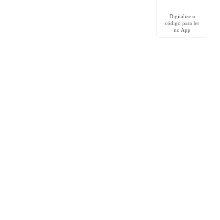
Digitalize o
código para ler
no App
Comunidade
Grupo no Facebook