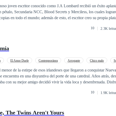
moso joven escritor conocido como J.A Lombard recibió un éxito aplast
un pétalo, Secundaria NCC, Blood Secrets y Merciless, los cuales lograr
copias en todo el mundo; además de esto, el escritor creo su propia plat
asadas en sus libros la cual es muy éxito también. En la actualidad este 
10
2.3K leitu
 una competencia la cual se llevara a cabo en Italia; la cual tiene como 
ostrar su talento tal y cual él lo hiso, en esta competencia muchos inten
iferentes países lograron entrar. Los cuales son famosos por algún libro
 mía
e. El ganador de esta competencia se llevara 2 millones de euros y la 
o de ese escritor la cual estará disponible en la plataforma de J.A Lomba
a
El Amor Duele
Contemporánea
Arrogante
Chico malo
S
za
Malentendido
 menor de la estirpe de esos irlandeses que llegaron a conquistar Nuev
e encuentra en una disyuntiva del porte de una catedral. Años atrás, de
ba con su mejor amigo decidió vivir la vida loca y desenfrenada. Disfru
ta que un día se dio cuenta que eso no lo llenaba. En ese momento, su 
10
1.9K leitu
ada santo al que le había hecho una manda que su hijo por fin se enrielar
 civil. Con el pasar del tiempo y en su “estado contemplativo”, como él 
York para ampliar su imperio y demostrar lo bueno
re, The Twins Aren't Yours
s un chico alegre y desinhibido, que le gustan las series de detectives y