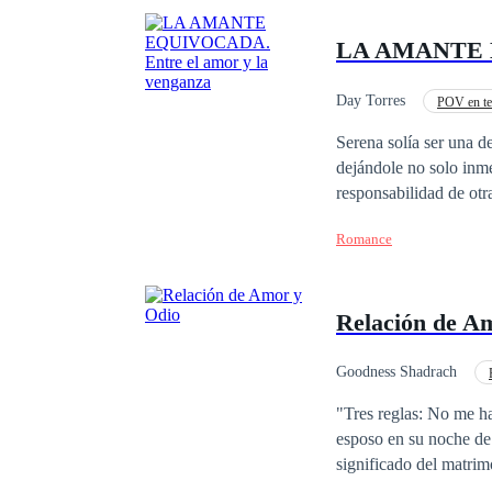
LA AMANTE EQ
Day Torres
POV en te
Infidelidad
POV e
Serena solía ser una d
dejándole no solo inme
responsabilidad de otr
remedio que aceptar p
Romance
ella por su falta de é
mantener a su nena de tres años, la lleva aceptar cualquier 
de él. Y por él nos re
Relación de A
Grayson Blackwell le 
de ninguna manera. Enamorarse de él será casi tan doloroso como descubrir que tiene una agenda oculta, una
en la que planea destru
Goodness Shadrach
culpable de la muerte 
Ritmo Rápido
Co
"Tres reglas: No me h
amor le devuelve la vi
esposo en su noche de
significado del matri
explicar la alegría qu