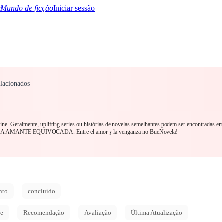
Mundo de ficção
Iniciar sessão
elacionados
TQ+
YA/TEEN
Paranormal
Mistério/Thriller
Oriental
Jogos
História
MM R
nline. Geralmente, uplifting series ou histórias de novelas semelhantes podem ser encontradas e
 com LA AMANTE EQUIVOCADA. Entre el amor y la venganza no BueNovela!
nto
concluído
de
Recomendação
Avaliação
Última Atualização