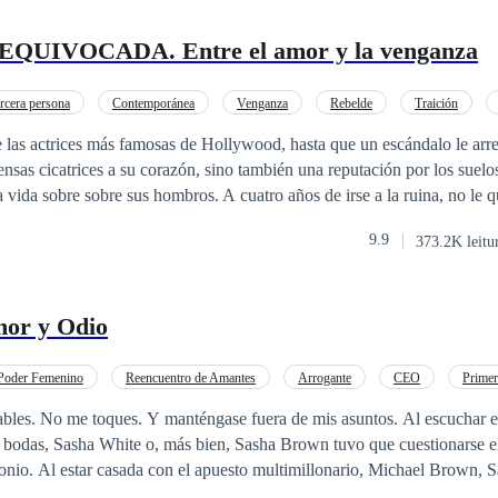
UIVOCADA. Entre el amor y la venganza
rcera persona
Contemporánea
Venganza
Rebelde
Traición
n primera persona
Detective
e las actrices más famosas de Hollywood, hasta que un escándalo le arr
nsas cicatrices a su corazón, sino también una reputación por los suelos
a vida sobre sobre sus hombros. A cuatro años de irse a la ruina, no le
apeles humillantes en series de poca monta donde actrices mediocres se
9.9
373.2K leitu
xito. Sumado a eso, su cada vez más precaria situación económica apenas
trabajo que pueda encontrar, incluso aunque venga
ferimos a uno de los hombres más crueles a quien Serena podría conocer
mor y Odio
ofrece el mundo de nuevo, la fama de nuevo, a cambio de algo que ella
irla aun más de lo que ya lo está. Pero nada será tan terrible como saber
Poder Femenino
Reencuentro de Amantes
Arrogante
CEO
Prime
de la persona que más amaba en el mundo. A veces la venganza es la qu
ntemporánea
Mujeriego
Matrimonio por Contrato
ables. No me toques. Y manténgase fuera de mis asuntos. Al escuchar e
sta. Y a veces también es demasiado tarde para eso... ¿o no?
 bodas, Sasha White o, más bien, Sasha Brown tuvo que cuestionarse e
monio. Al estar casada con el apuesto multimillonario, Michael Brown, 
e sentía y como el destino le había favorecido. Ella había estado enamor