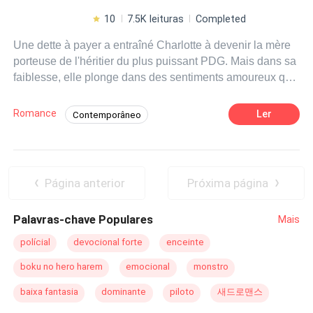
10
7.5K leituras
Completed
Une dette à payer a entraîné Charlotte à devenir la mère
porteuse de l'héritier du plus puissant PDG. Mais dans sa
faiblesse, elle plonge dans des sentiments amoureux qu'il
lui a interdits. James Brown la demande en mariage pour
se débarrasser du mariage forcé que son père veut lui
Romance
Ler
Contemporâneo
imposer. Le PDG ne s'attendait pas à ce que Charlotte,
Enredo Acelerado
Herdeiro/Herdeira
avec sa douceur et sa beauté, le captive, ce qui l'a amené
à faire d'elle son
esclave
sexuelle, mais elle a commis
Babá
Noiva Substituta
Aventura
l'erreur de tomber follement amoureuse de lui, car ce
CEO
Diferença de Idade
Gravidez
Página anterior
Próxima página
sentiment lui a apporté beaucoup de tourments et de
douleurs avec le bébé au milieu.
Palavras-chave Populares
Mais
polícial
devocional forte
enceinte
boku no hero harem
emocional
monstro
baixa fantasia
dominante
piloto
새드로맨스