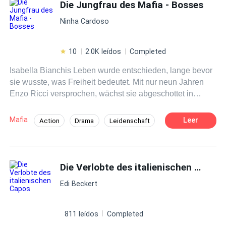
Die Jungfrau des Mafia - Bosses
Ninha Cardoso
10
2.0K leídos
Completed
Isabella Bianchis Leben wurde entschieden, lange bevor
sie wusste, was Freiheit bedeutet. Mit nur neun Jahren
Enzo Ricci versprochen, wächst sie abgeschottet in
einem Kloster auf – erzogen für den einen Zweck: dem
gefürchteten Anführer einer der mächtigsten
Mafia
Leer
Action
Drama
Leidenschaft
Mafiaorganisationen der Welt übergeben zu werden.
Arrogant
Anführer
Mafia
Enzo Ricci ist ein Mann, dem niemand widerspricht.
Respektiert, gefürchtet, unantastbar. Seine Welt folgt
Altersunterschied
Vertragsehe
klaren Regeln – und Familie steht über allem. Doch
Die Verlobte des italienischen Capos
Erste Liebe
Isabella ist nicht bereit, sich kampflos ihrem Schicksal zu
Edi Beckert
beugen. Was als Pflicht beginnt, entwickelt sich zu einem
gefährlichen Spiel aus Macht, Verlangen und verbotenen
Gefühlen. Zwischen Tradition und Rebellion, Loyalität
811 leídos
Completed
und Leidenschaft stehen Isabella und Enzo vor