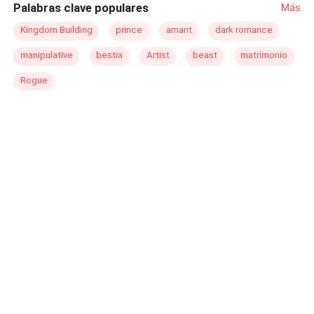
Palabras clave populares
Más
saves our marriage and our future from collapse!
Kingdom Building
prince
amant
dark romance
manipulative
bestia
Artist
beast
matrimonio
Rogue