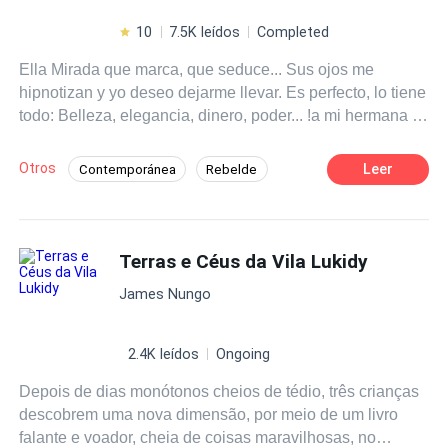
10
7.5K leídos
Completed
Ella Mirada que marca, que seduce... Sus ojos me
hipnotizan y yo deseo dejarme llevar. Es perfecto, lo tiene
todo: Belleza, elegancia, dinero, poder... !a mi hermana y
una familia! El Es la criatura más hermosa y perfecta que
he visto en mi vida: Dulce, tierna, delicada, provocativa...
Otros
Leer
Contemporánea
Rebelde
Esta prohibida: Es la hermana de mi esposa.
Amor Prohibido
Infidelidad
Comedia
Romance oscuro
Identidad oculta
Terras e Céus da Vila Lukidy
Mujeriego
De Odio al Amor
James Nungo
2.4K leídos
Ongoing
Depois de dias monótonos cheios de tédio, três crianças
descobrem uma nova dimensão, por meio de um livro
falante e voador, cheia de coisas maravilhosas, no