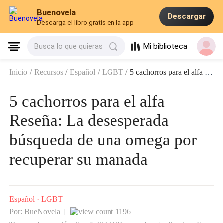
Buenovela
Descargar
Descarga el libro gratis en la app
Mi biblioteca
Busca lo que quieras
Inicio
/
Recursos
/
Español
/
LGBT
/
5 cachorros para el alfa Reseña: La desesperada búsqueda de una omega por recuperar su manada
5 cachorros para el alfa
Reseña: La desesperada
búsqueda de una omega por
recuperar su manada
Español
·
LGBT
Por: BueNovela
1196
|