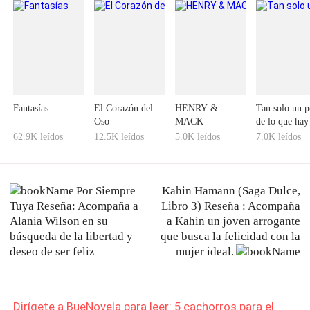
Fantasías
El Corazón del
HENRY &
Tan solo un 
Oso
MACK
de lo que hay
el mundo
62.9K leídos
12.5K leídos
5.0K leídos
7.0K leídos
Por Siempre
Kahin Hamann (Saga Dulce,
Tuya Reseña: Acompaña a
Libro 3) Reseña : Acompaña
Alania Wilson en su
a Kahin un joven arrogante
búsqueda de la libertad y
que busca la felicidad con la
deseo de ser feliz
mujer ideal.
Dirígete a BueNovela para leer: 5 cachorros para el