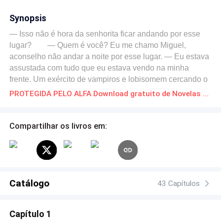
Synopsis
— Isso não é hora da senhorita ficar andando por esse
lugar? — Quem é você? Eu me chamo Miguel,
aconselho não andar a noite por esse lugar. — Eu estava
assustada com tudo que eu estava vendo na minha
frente. Um exército de vampiros e lobisomem cercando o
meu protetor que usou sua força brutal e com sua espada
PROTEGIDA PELO ALFA Download gratuito de Novelas Online em PDF
flamejante destruindo todos eles na minha frente que me
deixou e incrédula na cena. Eram mais de 200
lobisomens e 200 vampiros. Pensei que seria o fim do
Compartilhar os livros em:
meu protetor. Ele como um raio desfilando seu poder
eliminando a todos.
Catálogo
43 Capítulos
Capítulo 1