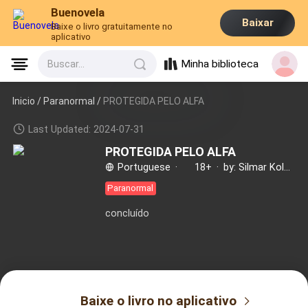
Buenovela
Baixar
Baixe o livro gratuitamente no
aplicativo
Minha biblioteca
Buscar...
Inicio /
Paranormal
/
PROTEGIDA PELO ALFA
Last Updated: 2024-07-31
PROTEGIDA PELO ALFA
Portuguese
·
18+
·
by: Silmar Kolcenti
Paranormal
concluído
Baixe o livro no aplicativo