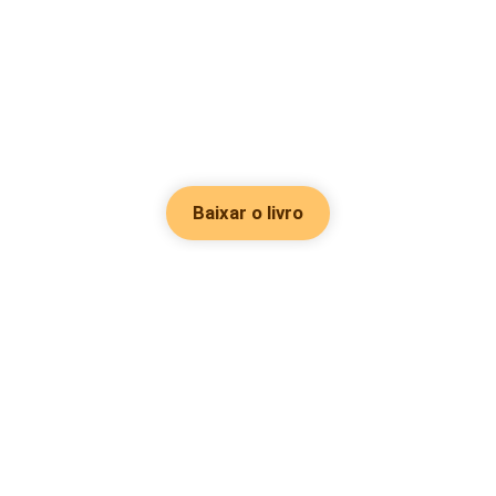
Baixar o livro
Hot Genres
Romance
Recursos
Hombre lobo
Palavras-chave
Redes sociais