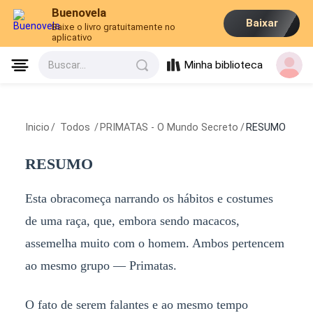
Buenovela
Baixar
Baixe o livro gratuitamente no
aplicativo
Minha biblioteca
Buscar...
Inicio
/
Todos
/
PRIMATAS - O Mundo Secreto
/
RESUMO
RESUMO
Esta obracomeça narrando os hábitos e costumes
de uma raça, que, embora sendo macacos,
assemelha muito com o homem. Ambos pertencem
ao mesmo grupo — Primatas.
O fato de serem falantes e ao mesmo tempo