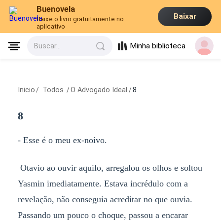
Buenovela
Baixar
Baixe o livro gratuitamente no
aplicativo
Minha biblioteca
Buscar...
Inicio
/
Todos
/
O Advogado Ideal
/
8
8
- Esse é o meu ex-noivo.
Otavio ao ouvir aquilo, arregalou os olhos e soltou
Yasmin imediatamente. Estava incrédulo com a
revelação, não conseguia acreditar no que ouvia.
Passando um pouco o choque, passou a encarar