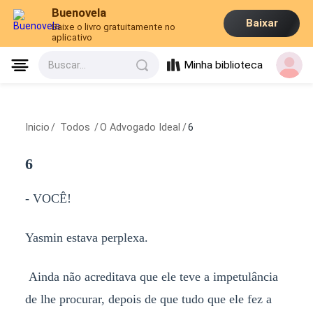
Buenovela
Baixar
Baixe o livro gratuitamente no
aplicativo
Minha biblioteca
Buscar...
Inicio
/
Todos
/
O Advogado Ideal
/
6
6
- VOCÊ!
Yasmin estava perplexa.
Ainda não acreditava que ele teve a impetulância
de lhe procurar, depois de que tudo que ele fez a