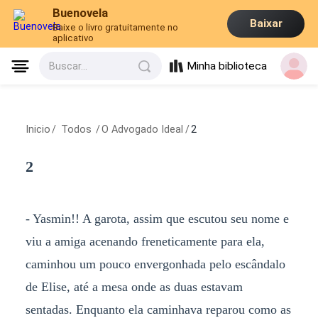
Buenovela
Baixar
Baixe o livro gratuitamente no
aplicativo
Minha biblioteca
Buscar...
Inicio
/
Todos
/
O Advogado Ideal
/
2
2
- Yasmin!! A garota, assim que escutou seu nome e
viu a amiga acenando freneticamente para ela,
caminhou um pouco envergonhada pelo escândalo
de Elise, até a mesa onde as duas estavam
sentadas. Enquanto ela caminhava reparou como as