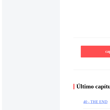
ca
Último capít
40 - THE END