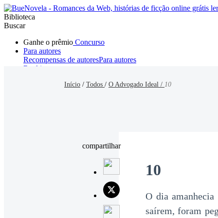
Biblioteca
Buscar
Ganhe o prêmio
Concurso
Para autores
Recompensas de autores
Para autores
Ranking
Navegar
Início
/
Todos
/
O Advogado Ideal /
10
Novelas
Contos Curtos
Todos
Romance
Hombre lobo
Mafia
Sistema
Fantasía
Urbano
LG
compartilhar
10
O dia amanhecia
saírem, foram peg