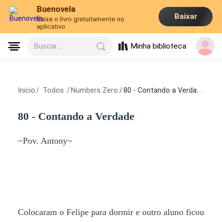
Buenovela
Baixar
Baixe o livro gratuitamente no
aplicativo
Minha biblioteca
Buscar...
Inicio
/
Todos
/
Numbers Zero
/
80 - Contando a Verdade
80 - Contando a Verdade
~Pov. Antony~
Colocaram o Felipe para dormir e outro aluno ficou