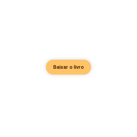
Baixar o livro
Hot Genres
Romance
Recursos
Hombre lobo