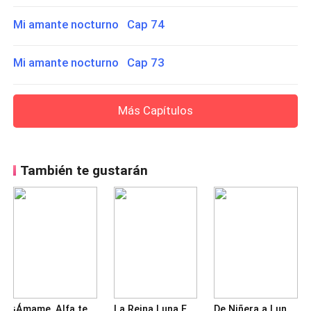
Mi amante nocturno Cap 74
Mi amante nocturno Cap 73
Más Capítulos
También te gustarán
¡Ámame, Alfa testarudo!
La Reina Luna Escondida
De Niñera a Luna (Una Mate para el Alfa Noah)