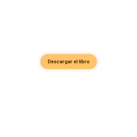
Descargar el libro
Hot Genres
Romance
Recursos
Hombre lobo
Palabras clave
Redes Sociales