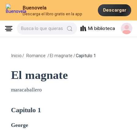
Buenovela
Descargar
Descarga el libro gratis en la app
Mi biblioteca
Busca lo que quieras
Inicio
/
Romance
/
El magnate
/
Capitulo 1
El magnate
maracaballero
Capitulo 1
George