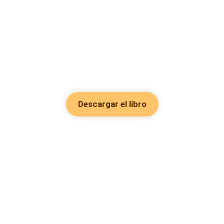
Descargar el libro
Hot Genres
Romance
Recursos
Hombre lobo
Palabras clave