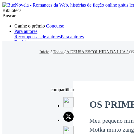
Biblioteca
Buscar
Ganhe o prêmio
Concurso
Para autores
Recompensas de autores
Para autores
Ranking
Navegar
Início
/
Todos
/
A DEUSA ESCOLHIDA DA LUA /
OS
Novelas
Contos Curtos
Todos
Romance
Hombre lobo
Mafia
Sistema
Fantasía
Urbano
LG
compartilhar
OS PRIME
Meu pequeno minx
Motka muito zanga