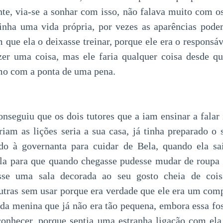
nte, via-se a sonhar com isso, não falava muito com
tinha uma vida própria, por vezes as aparências pode
m que ela o deixasse treinar, porque ele era o responsáv
zer uma coisa, mas ele faria qualquer coisa desde q
mo com a ponta de uma pena.
nseguiu que os dois tutores que a iam ensinar a falar 
riam as lições seria a sua casa, já tinha preparado o s
ndo à governanta para cuidar de Bela, quando ela saí
la para que quando chegasse pudesse mudar de roupa
esse uma sala decorada ao seu gosto cheia de coi
utras sem usar porque era verdade que ele era um co
 da menina que já não era tão pequena, embora essa fo
conhecer, porque sentia uma estranha ligação com ela