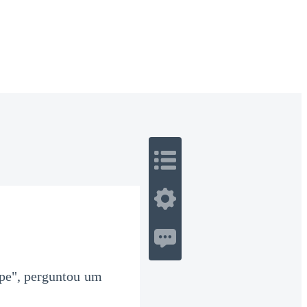
 Romance
Sci-Fi
Guerra
Otros
pe", perguntou um