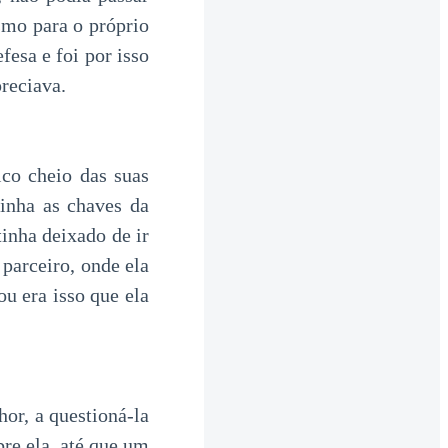
smo para o próprio
fesa e foi por isso
preciava.
ico cheio das suas
inha as chaves da
tinha deixado de ir
 parceiro, onde ela
ou era isso que ela
hor, a questioná-la
bre ela, até que um