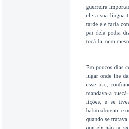
guerreira importa
ele a sua língua 
tarde ele faria co
pai dela podia di
tocá-la, nem mes
Em poucos dias co
lugar onde lhe da
esse uso, confia
mandava-a buscá-
lições, e se tiv
habitualmente e o
quando se tratava
que ele não ia re