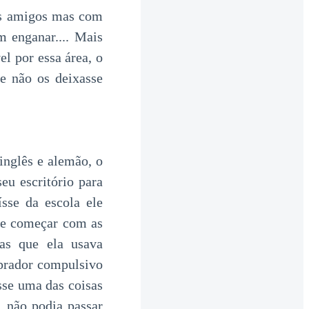
 os amigos mas com
m enganar.... Mais
el por essa área, o
ue não os deixasse
inglês e alemão, o
eu escritório para
sse da escola ele
 e começar com as
sas que ela usava
mprador compulsivo
sse uma das coisas
, não podia passar