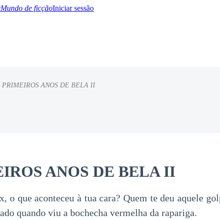
Mundo de ficção
Iniciar sessão
 PRIMEIROS ANOS DE BELA II
BTQ+
YA/TEEN
Paranormal
Misterio/Thriller
Oriental
Juegos
Historia
MM
IROS ANOS DE BELA II
, o que aconteceu à tua cara? Quem te deu aquele gol
do quando viu a bochecha vermelha da rapariga.