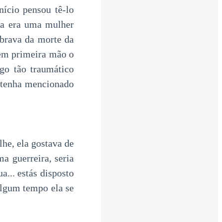
nício pensou tê-lo
la era uma mulher
mbrava da morte da
a em primeira mão o
lgo tão traumático
 tenha mencionado
lhe, ela gostava de
a guerreira, seria
a... estás disposto
algum tempo ela se