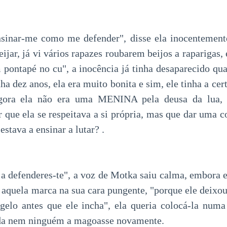
nsinar-me como me defender", disse ela inocentement
ijar, já vi vários rapazes roubarem beijos a raparigas,
pontapé no cu", a inocência já tinha desaparecido qu
inha dez anos, ela era muito bonita e sim, ele tinha a cer
agora ela não era uma MENINA pela deusa da lua, m
r que ela se respeitava a si própria, mas que dar uma c
stava a ensinar a lutar? .
a defenderes-te", a voz de Motka saiu calma, embora el
 aquela marca na sua cara pungente, "porque ele deixo
 gelo antes que ele incha", ela queria colocá-la num
ada nem ninguém a magoasse novamente.