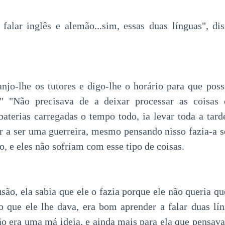
falar inglês e alemão...sim, essas duas línguas", d
njo-lhe os tutores e digo-lhe o horário para que pos
l" "Não precisava de a deixar processar as coisas
 baterias carregadas o tempo todo, ia levar toda a tard
r a ser uma guerreira, mesmo pensando nisso fazia-a se
, e eles não sofriam com esse tipo de coisas.
ão, ela sabia que ele o fazia porque ele não queria que
o que ele lhe dava, era bom aprender a falar duas lí
ão era uma má ideia, e ainda mais para ela que pensav