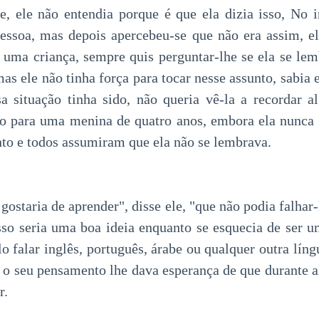
e, ele não entendia porque é que ela dizia isso, No i
pessoa, mas depois apercebeu-se que não era assim, e
 uma criança, sempre quis perguntar-lhe se ela se le
mas ele não tinha força para tocar nesse assunto, sabi
a situação tinha sido, não queria vê-la a recordar a
do para uma menina de quatro anos, embora ela nunca
nto e todos assumiram que ela não se lembrava.
 gostaria de aprender", disse ele, "que não podia falhar-
isso seria uma boa ideia enquanto se esquecia de ser um
lo falar inglês, português, árabe ou qualquer outra língu
e o seu pensamento lhe dava esperança de que durante 
r.