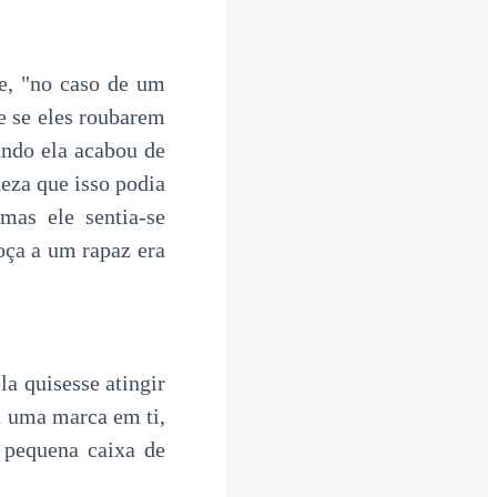
e, "no caso de um
 e se eles roubarem
ando ela acabou de
teza que isso podia
as ele sentia-se
oça a um rapaz era
a quisesse atingir
u uma marca em ti,
a pequena caixa de