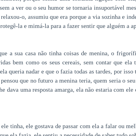
 sem a ver ou o seu humor se tornaria insuportável me
a relaxou-o, assumiu que era porque a via sozinha e inde
rotegê-la e mimá-la para a fazer sentir que alguém a a
e a sua casa não tinha coisas de menina, o frigoríf
ridas bem como os seus cereais, sem contar que ela t
ela queria nadar e que o fazia todas as tardes, por isso 
 pensou que no futuro a menina teria, quem seria o seu
 lhe dava uma resposta amarga, ela não estaria com ele 
ele tinha, ele gostava de passar com ela a falar ou mel
 que ela fazia, ele sentiu a necessidade de saber tudo so