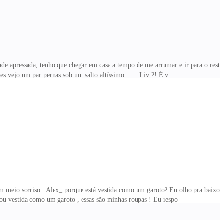
ade apressada, tenho que chegar em casa a tempo de me arrumar e ir para o res
s vejo um par pernas sob um salto altíssimo. ..._ Liv ?! É v
um meio sorriso . Alex_ porque está vestida como um garoto? Eu olho pra baixo
tou vestida como um garoto , essas são minhas roupas ! Eu respo