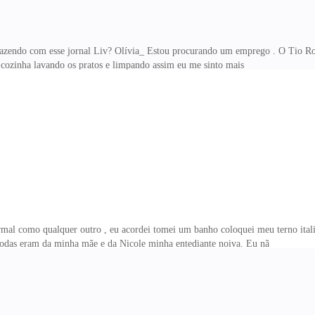
fazendo com esse jornal Liv? Olívia_ Estou procurando um emprego . O Tio Rober
cozinha lavando os pratos e limpando assim eu me sinto mais
rmal como qualquer outro , eu acordei tomei um banho coloquei meu terno itali
 todas eram da minha mãe e da Nicole minha entediante noiva. Eu nã