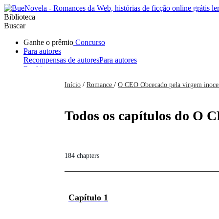
Biblioteca
Buscar
Ganhe o prêmio
Concurso
Para autores
Recompensas de autores
Para autores
Ranking
Navegar
Início
/
Romance
/
O CEO Obcecado pela virgem inoce
Novelas
Contos Curtos
Todos
Romance
Hombre lobo
Mafia
Sistema
Fantasía
Urbano
LG
Todos os capítulos do O C
184 chapters
Capítulo 1