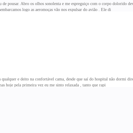
u de pousar. Abro os olhos sonolenta e me espreguiço com o corpo dolorido de
embarcamos logo as aeromoças vão nos expulsar do avião . Ele di
ualquer e deito na confortável cama, desde que saí do hospital não dormi dire
as hoje pela primeira vez eu me sinto relaxada , tanto que rapi