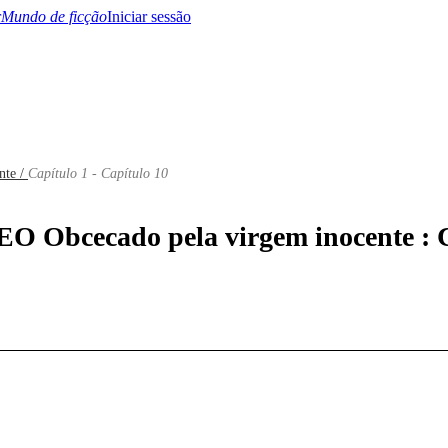
Mundo de ficção
Iniciar sessão
nte /
Capítulo 1 - Capítulo 10
BTQ+
YA/TEEN
Paranormal
Misterio/Thriller
Oriental
Juegos
Historia
MM
EO Obcecado pela virgem inocente : C