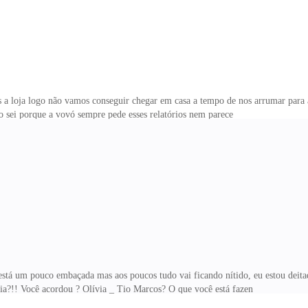
a loja logo não vamos conseguir chegar em casa a tempo de nos arrumar para a
ão sei porque a vovó sempre pede esses relatórios nem parece
 está um pouco embaçada mas aos poucos tudo vai ficando nítido, eu estou de
via?!! Você acordou ? Olívia _ Tio Marcos? O que você está fazen