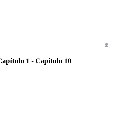
 Romance
Sci-Fi
Guerra
Otros
apítulo 1 - Capítulo 10