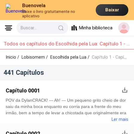
Buenovela
Baixar
Baixe o livro gratuitamente no
aplicativo
Minha biblioteca
Buscar...
Todos os capítulos do Escolhida pela Lua: Capítulo 1 - Capítulo 10
Inicio /
Lobisomem
/
Escolhida pela Lua /
Capítulo 1 - Capítulo 10
441 Capítulos
Capítulo 0001
POV da DylanCRACK! — Ah! — Um pequeno grito cheio de dor
saiu da minha boca enquanto eu corria para a frente do meu
irmão, bem a tempo de levar a chicotada que originalmente era
para ele. — Esse menino desrespeitou completamente o alfa da
Ler mais
alcateia de seu distrito, afaste-se! — Um dos guerreiros da
alcateia segurava um chicote longo e grosso em sua mão
Capítulo 0002