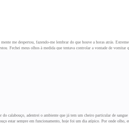
mente me despertou, fazendo-me lembrar do que houve a horas atrás. Estremec
ou. Fechei meus olhos à medida que tentava controlar a vontade de vomitar q
 estão perdidos por entre a escuridão assim como eu. Não sou o único a estar n
ipo de vida. Minha respiração pesada atravessa meu peito de um jeito dolorido. 
uma sala fechada, sem qualquer ventilação, parece que a sensação só faz aumen
 Eu nem queria estar aqui.Não gosto nada d
r do calabouço, adentrei o ambiente que já tem um cheiro particular de sangue
ço estar sempre em funcionamento, hoje foi um dia atípico. Por onde olho, e
demonstram o quanto foi sangrento essa ultima seção. Através dos corredores, é