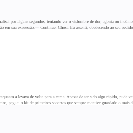
analisei por alguns segundos, tentando ver o vislumbre de dor, agonia ou incôm
ação em sua expressão.— Continue, Ghost. Eu assenti, obedecendo ao seu pedido
gueu os braços enquanto se posicionava de costas para mim. Minha atenção desc
urmurei. — Amanhã você vai lembrar do que fizemos hoje. Ela sorriu e responde
oluna, descendo meus dedos em seu centro. Erguendo seu quadril, abri suas pe
o colchão quando sentiu minha
quanto a levava de volta para a cama. Apesar de ter sido algo rápido, pude ve
heiro, peguei o kit de primeiros socorros que sempre mantive guardado o mais d
a de que não tinha nenhum resquício de vidro alojado na ferida até que ouço e
do, então nada respondi. — Estou envergonhada pelo que fiz. Franzindo a testa
neutra.— E o que você fez? Ela de repente olhou para mim por alguns segundos
íngua pelo lábio e baixou os olhos para s