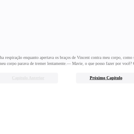
, fez falta em minha vida, já que Ghost é a adrenalina em pessoa.A última vez q
as desde então, Ghost não tocou mais no assunto ap
a respiração enquanto apertava os braços de Vincent contra meu corpo, como s
meu corpo parava de tremer lentamente.— Mavie, o que posso fazer por você? O
va os olhos com força. As lágrimas atravessavam os meus olhos à medida que eu
 que meu marido continua sem coração. Ninguém nunca vai sujar a imagem que 
Capítulo Anterior
Próximo Capítulo
e isso não diminui a honestidade e confiabilidade dele. Nunca vai diminuir a 
e apertar um pouco mais em seus braço