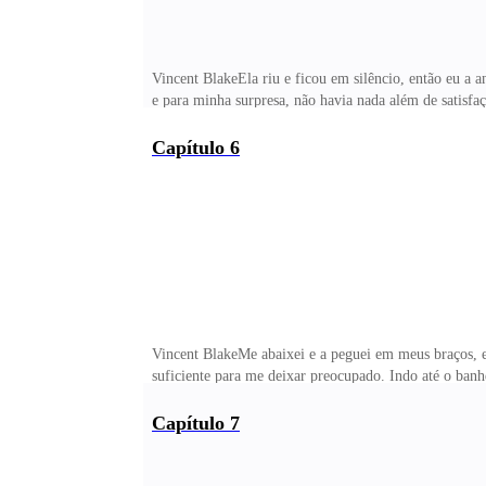
Vincent BlakeEla riu e ficou em silêncio, então eu a 
e para minha surpresa, não havia nada além de satisf
Você já sabe. É só pedir e eu paro. Ela assentiu e er
mordidas que deixei a segundos atrás e satisfeito, m
Capítulo 6
disso, e me aproximando, depositei um beijo em sua c
ficar na posição que eu quero. Ela encostou a testa n
Vincent BlakeMe abaixei e a peguei em meus braços, en
suficiente para me deixar preocupado. Indo até o ban
da Mavie e o examinei com cuidado, para ter a certez
atenção do seu pé, vi que ela não estava nem me olhan
Capítulo 7
gesto enquanto perguntei tentando manter minha voz 
brilhantes. — Eu afastei você. Ela passou a ponta da l