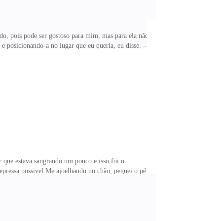
odo, pois pode ser gostoso para mim, mas para ela não
 e posicionando-a no lugar que eu queria, eu disse. —
eu para sua bunda redonda e avermelhada pelas
u. — Impossível pensar ainda mais. Eu sorri ao saber
rnas e murmurei. — Vou chupar sua boceta até você
r que estava sangrando um pouco e isso foi o
epressa possivel.Me ajoelhando no chão, peguei o pé
la dizer baixinho.— Me desculpe, Amor. Desviando a
, passei soro fisiológico em sua ferida e neguei em um
, engoliu em seco e respondeu com os olhos