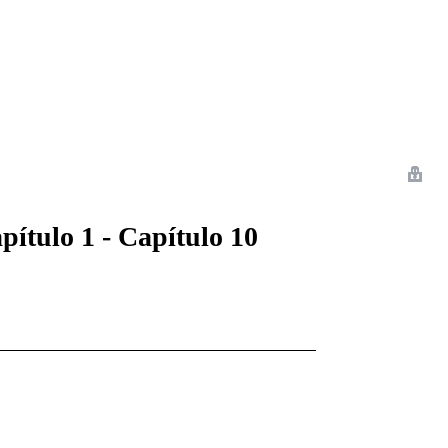
 Romance
Sci-Fi
Guerra
Otros
pítulo 1 - Capítulo 10