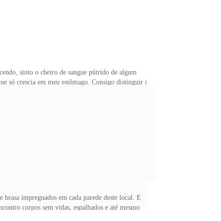
endo, sinto o cheiro de sangue pútrido de algum
ue só crescia em meu estômago. Consigo distinguir o
esse inferno, mas a diferença é que eu realmente não
A onda de vertigem pesa e cria um bolo em minha
tar ainda mais aquela angustia.Em minha boca aumenta
 e brasa impregnados em cada parede deste local. E
ncontro corpos sem vidas, espalhados e até mesmo
 possivel ver marcações de mãos e dedos