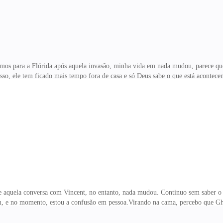
s para a Flórida após aquela invasão, minha vida em nada mudou, parece que 
isso, ele tem ficado mais tempo fora de casa e só Deus sabe o que está acontece
incrível que pareça, acaba por aí a minha utilidade. Meus dias estão girando e
m disso. Estou me sentindo inútil porque nada mais está prendendo minha aten
enso em fazer algo que possa me colocar em perigo, mas eu queria muito inicia
eu poderia interagir com alguém diferente,
e aquela conversa com Vincent, no entanto, nada mudou. Continuo sem saber o 
m, e no momento, estou a confusão em pessoa.Virando na cama, percebo que Gh
a fora e me levantei. Indo em direção ao banheiro, me despi e liguei o chuvei
os pela água quente enquanto tentava desfazer o nó em minha mente. Confesso q