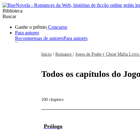
Biblioteca
Buscar
Ganhe o prêmio
Concurso
Para autores
Recompensas de autores
Para autores
Ranking
Navegar
Início
/
Romance
/
Jogos de Poder ( Ghost Mafia Livro
Novelas
Contos Curtos
Todos
Romance
Hombre lobo
Mafia
Sistema
Fantasía
Urbano
LG
Todos os capítulos do Jogo
100 chapters
Prólogo