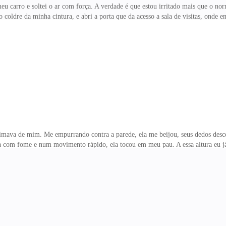
u carro e soltei o ar com força. A verdade é que estou irritado mais que o nor
o coldre da minha cintura, e abri a porta que da acesso a sala de visitas, onde
sobre o estofado, onde deixava a mostra somente os seus pés descalços e assim
metro do sofá, abri meus braços devagar, fechei os olhos, e poucos segundos d
s em sua volta. Seu calor reconfortante me trouxe a paz que eu tanto precisa
ceis que só estão sendo suportad
mava de mim. Me empurrando contra a parede, ela me beijou, seus dedos desc
ca com fome e num movimento rápido, ela tocou em meu pau. A essa altura eu j
o, e a apertando em meus braços, a prensei contra a parede.Ofegante, espalme
to, deixei os estilhaços de vidro para trás enquanto me direcionava para a ca
 e me acompanhou com os olhos enquanto eu me despia. Abrindo os botões da m
r com essa comoção. Engoli em seco à medida que