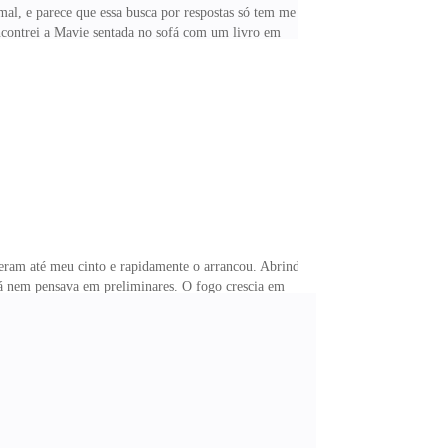
mal, e parece que essa busca por respostas só tem me
 encontrei a Mavie sentada no sofá com um livro em
 que seus olhos recaíram sobre mim, um sorriso
epois, ela já estava grudada em meu corpo. Seu cheiro
va. Para mim, Mavie é como o céu azul depois de uma
eram até meu cinto e rapidamente o arrancou. Abrindo
á nem pensava em preliminares. O fogo crescia em
i a mão na parede e acabei derrubando um quadro que
ma com a minha mulher entre beijos.Colocando Mavie na
inha camisa, eu a joguei longe, seguido pela minha