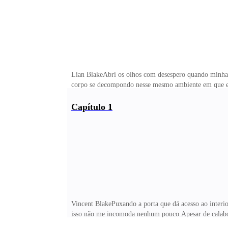
Lian BlakeAbri os olhos com desespero quando minha 
corpo se decompondo nesse mesmo ambiente em que est
meu suspiro de desespero no meio de tantos outros que
queria estar aqui. Não sou a pessoa certa para esse t
Capítulo 1
garganta depois de sentir o cheiro fétido de dias em 
o sabor de desgosto. O desespero por não ter escolha.
Vincent BlakePuxando a porta que dá acesso ao interio
isso não me incomoda nenhum pouco.Apesar de calabou
destroçados pelos cantos. As paredes sujas de sangue 