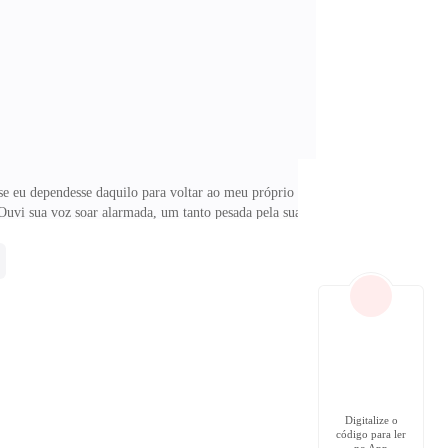
ue realmente senti tanta tensão e adrenalina, foi
e eu dependesse daquilo para voltar ao meu próprio
uvi sua voz soar alarmada, um tanto pesada pela sua
 tentava afastar os pensamentos intrusivos a respeito
ele tem para mim.Muito pelo contrário, ele sempre
fidelidade que ele tem para aqueles que ama. — Eu só
Digitalize o
código para ler