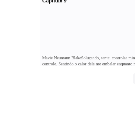
Capítulo 9
adrenalina que eu havia sentido a mais de um ano atrás
quando vi aquela pessoa no nosso quarto da Rússia, m
Mavie Neumann BlakeSoluçando, tentei controlar minh
controle. Sentindo o calor dele me embalar enquanto 
própria agonia.Eu neguei com a cabeça enquanto fecha
da índole de Vincent. Ninguém nunca vai poder dizer
cumpriu as obrigações de acordo com as leis da máfia 
preciso que fique aqui mais um pouco. Eu sinto ele m