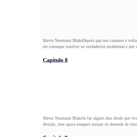
Mavie Neumann BlakeDepois que nos casamos e voltamo
ele consegue resolver os verdadeiros problemas e por 
esposa do mais letal Dom da Ghost e Krav Máfia e por 
porque eu realmente gosto e ler meus livros.Nada alé
Capítulo 8
a sensação de estagnação e solidão só aumentam. Não p
mesmo praticar algum exercício físico, sem falar que 
Mavie Neumann BlakeJá faz alguns dias desde que tiv
direção, mas agora estagnei porque só depende de mi
sentando sobre o colchão, empurrei minhas pernas par
deixei meus problemas pessoais e cabelos serem lavad