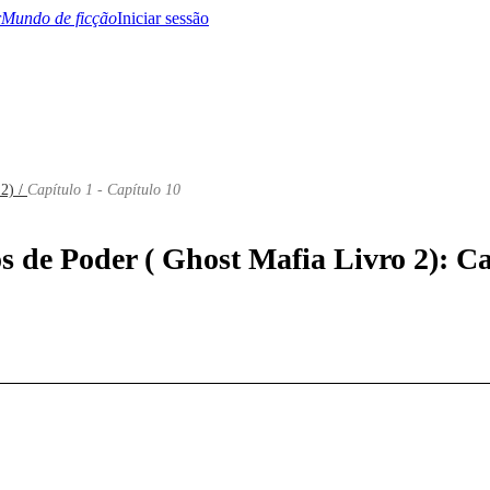
Mundo de ficção
Iniciar sessão
 2) /
Capítulo 1 - Capítulo 10
BTQ+
YA/TEEN
Paranormal
Misterio/Thriller
Oriental
Juegos
Historia
MM
s de Poder ( Ghost Mafia Livro 2): Ca