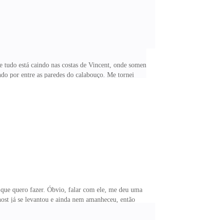
tudo está caindo nas costas de Vincent, onde somente
ndo por entre as paredes do calabouço. Me tornei
ntre cuidar da casa com a minha sogra, cozinhar
ção. Martha nem fica aqui o tempo todo comigo, então
r algo diferente. Um curso, aula de dança ou até
que quero fazer. Óbvio, falar com ele, me deu uma
ost já se levantou e ainda nem amanheceu, então
ro. Entrando embaixo da ducha que cobria meu corpo,
ue nunca me senti desse jeito. Parece que toda a