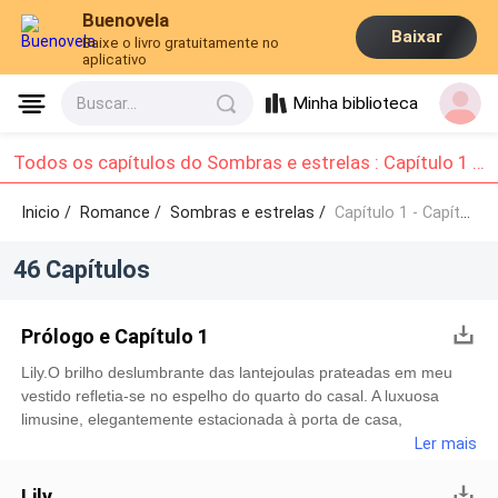
Buenovela
Baixar
Baixe o livro gratuitamente no
aplicativo
Minha biblioteca
Buscar...
Todos os capítulos do Sombras e estrelas : Capítulo 1 - Capítulo 10
Inicio /
Romance
/
Sombras e estrelas /
Capítulo 1 - Capítulo 10
46 Capítulos
Prólogo e Capítulo 1
Lily.O brilho deslumbrante das lantejoulas prateadas em meu
vestido refletia-se no espelho do quarto do casal. A luxuosa
limusine, elegantemente estacionada à porta de casa,
aguardava-me para conduzir ao Dolby Theatre, em Los
Ler mais
Angeles. Aos 21 anos, encontrava-me indicada para um
prestigioso prêmio da Academia de Cinema de Hollywood,
Lily