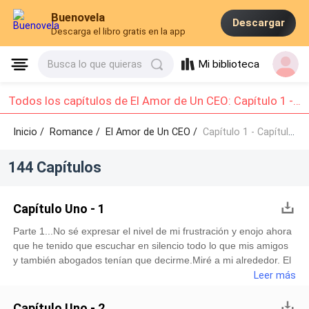
Buenovela
Descargar
Descarga el libro gratis en la app
Mi biblioteca
Busca lo que quieras
Todos los capítulos de El Amor de Un CEO: Capítulo 1 - Capítulo 10
Inicio /
Romance
/
El Amor de Un CEO /
Capítulo 1 - Capítulo 10
144 Capítulos
Capítulo Uno - 1
Parte 1...No sé expresar el nivel de mi frustración y enojo ahora
que he tenido que escuchar en silencio todo lo que mis amigos
y también abogados tenían que decirme.Miré a mi alrededor. El
restaurante es muy conocido, así que está lleno en este
Leer más
momento, lo que me impide soltar todo lo que quisiera sobre
esos dos. No puedo creer que esté escuchando esta mierda.No
Capítulo Uno - 2