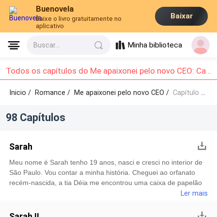
Buenovela
Baixar
Baixe o livro gratuitamente no
aplicativo
Minha biblioteca
Buscar...
Todos os capítulos do Me apaixonei pelo novo CEO: Capítulo 1 - Capítulo 10
Inicio /
Romance
/
Me apaixonei pelo novo CEO /
Capítulo 1 - Capítulo 10
98 Capítulos
Sarah
Meu nome é Sarah tenho 19 anos, nasci e cresci no interior de
São Paulo. Vou contar a minha história. Cheguei ao orfanato
recém-nascida, a tia Déia me encontrou uma caixa de papelão
abandonada no portão. Ela sempre cuidou de mim com muito
Ler mais
carinho, me considera a sua bebezinha. Sempre fui uma criança
calma, que evitava confusão com as outras crianças, mais não
Sarah II