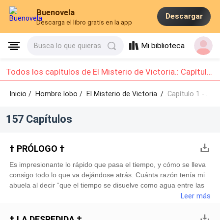
Buenovela
Descargar
Descarga el libro gratis en la app
Mi biblioteca
Busca lo que quieras
Todos los capítulos de El Misterio de Victoria.: Capítulo 1 - Capítulo 10
Inicio /
Hombre lobo
/
El Misterio de Victoria. /
Capítulo 1 - Capítulo 10
157 Capítulos
† PRÓLOGO †
Es impresionante lo rápido que pasa el tiempo, y cómo se lleva
consigo todo lo que va dejándose atrás. Cuánta razón tenía mi
abuela al decir “que el tiempo se disuelve como agua entre las
manos”. En aquel entonces no lo creía así. Luego aprendería
Leer más
también con el tiempo, que el dolor y el miedo a lo desconocido
te enseñan a ser fuerte. Las sombras y los huecos en mi
† LA DESPEDIDA †