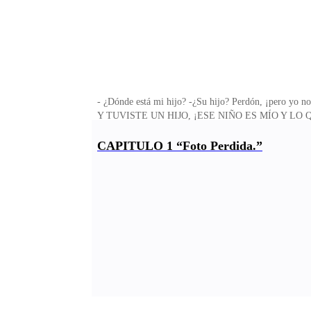
- ¿Dónde está mi hijo? -¿Su hijo? Perdón, ¡per
Y TUVISTE UN HIJO, ¡ESE NIÑO ES MÍO Y LO QUIERO
embarazada o tenido un hijo. Alexeí lleva la mano a
disparar si no habla. Baja un poco sus bragas y noto un
CAPITULO 1 “Foto Perdida.”
está muy de lado para ser una cesárea ¿no cree? – auro