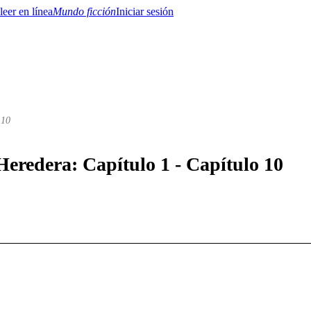
Mundo ficción
Iniciar sesión
 10
BTQ+
YA/TEEN
Paranormal
Misterio/Thriller
Oriental
Juegos
Historia
MM
Heredera: Capítulo 1 - Capítulo 10