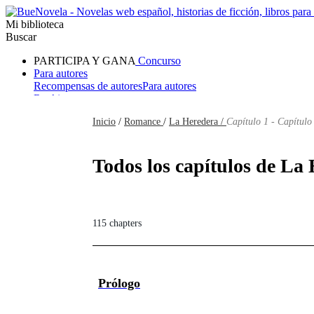
Mi biblioteca
Buscar
PARTICIPA Y GANA
Concurso
Para autores
Recompensas de autores
Para autores
Ranking
Navegar
Inicio
/
Romance
/
La Heredera /
Capítulo 1 - Capítulo
Novelas
Cuentos Cortos
Todos
Romance
Hombre lobo
Mafia
Sistema
Fantasía
Urbano
LG
Todos los capítulos de La 
115 chapters
Prólogo