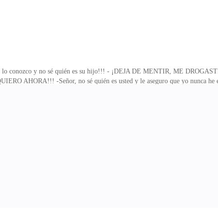
o yo no lo conozco y no sé quién es su hijo!!! - ¡DEJA DE MENTIR, ME
 AHORA!!! -Señor, no sé quién es usted y le aseguro que yo nunca he es
 la pistola que siempre lleva y sacándola, la acerca a ella que no se ha m
a cicatriz a un lado de su vientre por lo que le pregunta. -Si no tuviste un hijo
ra le responde con un tono sarcástico. -A mí