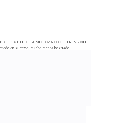
 DROGASTE Y TE METISTE A MI CAMA HACE TRES AÑOS
tado en su cama, mucho menos he estado
ovido y pone la pistola en su cabeza amenazando con
 ¿de qué es esta cicatriz? -Es de una apendicetomía,