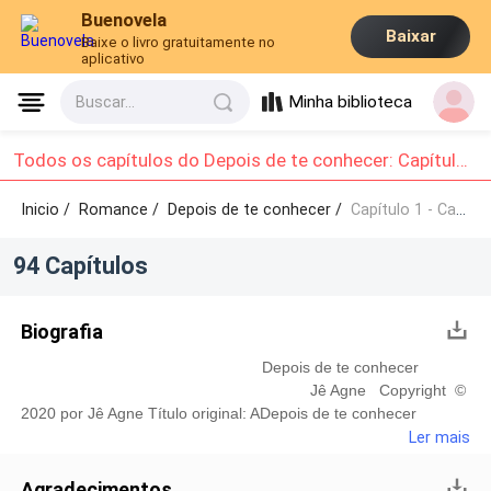
Buenovela
Baixar
Baixe o livro gratuitamente no
aplicativo
Minha biblioteca
Buscar...
Todos os capítulos do Depois de te conhecer: Capítulo 1 - Capítulo 10
Inicio /
Romance
/
Depois de te conhecer /
Capítulo 1 - Capítulo 10
94 Capítulos
Biografia
Depois de te conhecer
Jê Agne Copyright ©
2020 por Jê Agne Título original: ADepois de te conhecer
Revisão: Shainnee e MSL 2ª Edição Jerusa Agne mais
Ler mais
conhecida como Jê Agne, nascida e criada em um bairro pobre
de Porto Alegre, em meio a tantas adversidades começou a
Agradecimentos