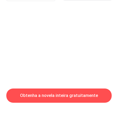
hoje quer que eu vá...- Sim eu quero beber, e você dirige.- AAA
NÃO! Não irei trazer ninguém bêbado de novo aqui para cima,
muito menos me vomitando como você e o Taye fizeram da
última vez! Vamos no seu carro, ou vocês sobem sozinhos ou
dormirão lá! E outra coisa, temos que voltar
Obtenha a novela inteira gratuitamente