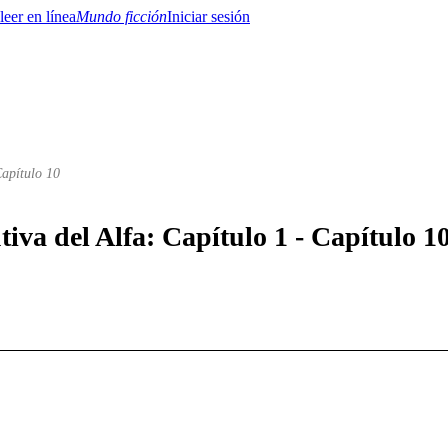
Mundo ficción
Iniciar sesión
Capítulo 10
BTQ+
YA/TEEN
Paranormal
Misterio/Thriller
Oriental
Juegos
Historia
MM
tiva del Alfa: Capítulo 1 - Capítulo 1