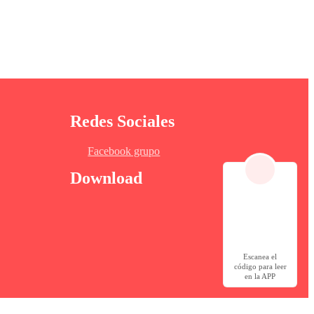
la. Los grilletes rozaban la piel abierta de sus
ión. Su barriga, que había crecido en los últimos
Redes Sociales
 No le importó, tal vez así era mejor, su cuerpo estaba
Facebook grupo
Download
Escanea el
código para leer
en la APP