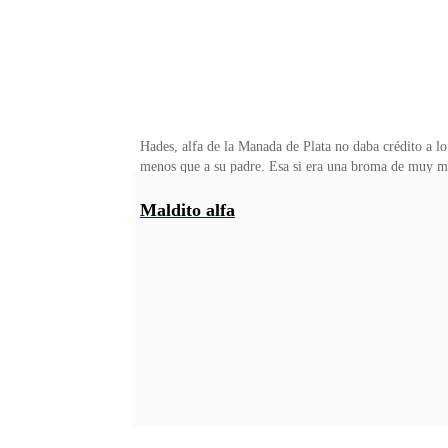
Hades, alfa de la Manada de Plata no daba crédito a l
menos que a su padre. Esa si era una broma de muy mal
burlarse de su persona. O tal vez aquello era simplem
que intentaban manipularlo. Pero por el momento, les s
Maldito alfa
sala i