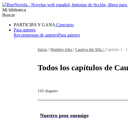
Mi biblioteca
Buscar
PARTICIPA Y GANA
Concurso
Para autores
Recompensas de autores
Para autores
Ranking
Navegar
Inicio
/
Hombre lobo
/
Cautiva del Alfa /
Capítulo 1 - 
Novelas
Cuentos Cortos
Todos
Romance
Hombre lobo
Mafia
Sistema
Fantasía
Urbano
LG
Todos los capítulos de Cau
110 chapters
Nuestro peor enemigo