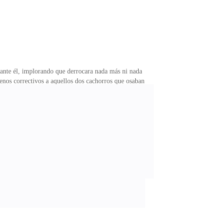
 ante él, implorando que derrocara nada más ni nada
enos correctivos a aquellos dos cachorros que osaban
rácter amable con los cachorros más no con aquellos
nir a pedirme algo así?- sentado en el trono de la gran