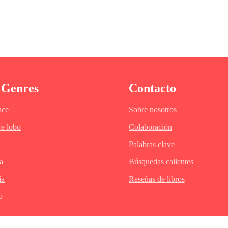
ido la sed, no recordaba la última vez que el preciado líquido había pasado por el
latigazos en su estómago se multiplicaban a cada segundo quitándole la respirac
 Genres
Contacto
 ahora estaba perdiendo grosor tras un charco de sangre debajo de sus piernas.
. Si solo todo desapareciera¿Qué había hecho para merecer aquello?
ce
Sobre nosotros
e lobo
Colaboración
Palabras clave
a
Búsquedas calientes
ía
Reseñas de libros
o