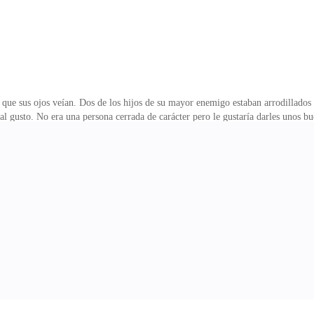
o que sus ojos veían. Dos de los hijos de su mayor enemigo estaban arrodillados
 gusto. No era una persona cerrada de carácter pero le gustaría darles unos bu
ente una estrategia de su padre para acabar con su poder.Era conocido por su ca
eguiría el juego. Nadie sabe a dónde podría llegar.-¿Y cuál es el objetivo de ve