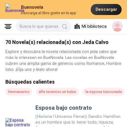
Buenovela
Descargar
Descarga el libro gratis en la app
Mi biblioteca
Busca lo que quieras
70 Novela(s) relacionada(s) con Jeda Calvo
Explore y descubra la novela relacionada con jeda calvo que
más le interesen en BueNovela. Las novelas en BueNovela
cubren una amplia gama de géneros como Romance, Hombre
lobo. ¡Elija uno y léalo ahora!
Búsquedas calientes
hermanastro
alfa tenemos un bebe
la esposa traicionada
Esposa bajo contrato
(Historia l Universo Ferrari) Sandro Hamilton
es un hombre que lo tiene todo, riqueza,