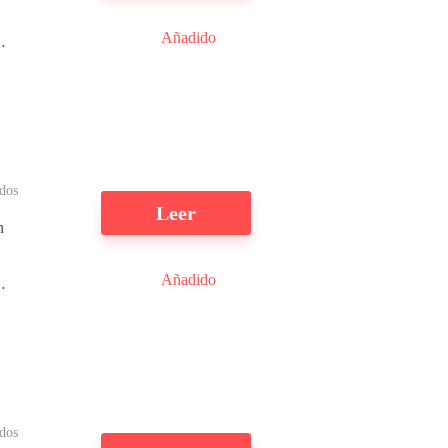
Añadido
a
n
s
ídos
r
Leer
n
Añadido
dos