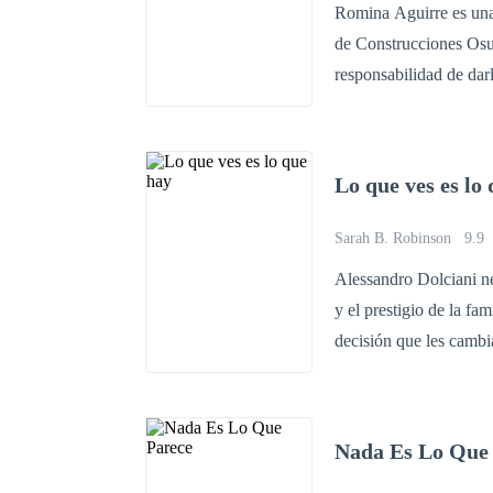
Romina Aguirre es una 
de Construcciones Osu
responsabilidad de darle un heredero. Un día despierta
desconocido, sin saber
quedarse sin nada, sin 
que debió ser el más fe
Lo que ves es lo
muerto. Hasta que un hombre desconocido e interesante se presenta frente a ella en medio de
su duelo para decirte que su hija está viva y él 
Sarah B. Robinson
9.9
ella recupere su verdadero amor. La justicia se burló de ella, ahor
Alessandro Dolciani necesita 
por su propia mano. ¿Podrá recuperar a su hija? ¿Encontrará lugar el amor entre tanto dolor y
y el prestigio de la f
deseo de venganza?
decisión que les cambia
momento. En su entorno existen personas que lucharán por impedir esa unión causando
situaciones casi imposibles de resolver en
divertidos, que harán s
Nada Es Lo Que
humor e ironía. En Lo que Ves es lo que Hay encontrarán emoción, sarcasmo, intriga y