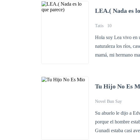
otros llevarán a estos 
LEA.( Nada es lo
final podrá declarar an
Tatis
10
Hola soy Lea vivo en 
naturaleza los ríos, c
mamá, mi hermano mayo
porque al cumplir 17 
familia no lo son y qu
haciendo que aquello en
Tu Hijo No Es M
Novel Bun Say
Su abuelo le dijo a Ed
porque el hombre esta
Gunadi estaba casi ave
la ceremonia de matrim