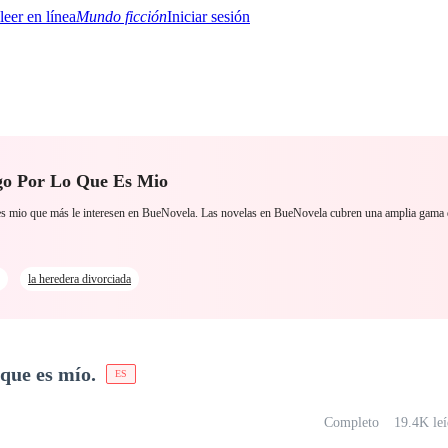
Mundo ficción
Iniciar sesión
ngo Por Lo Que Es Mio
BTQ+
YA/TEEN
Paranormal
Misterio/Thriller
Oriental
Juegos
Historia
MM
e es mio que más le interesen en BueNovela. Las novelas en BueNovela cubren una amplia gama
la heredera divorciada
 que es mío.
ES
Completo
19.4K leí