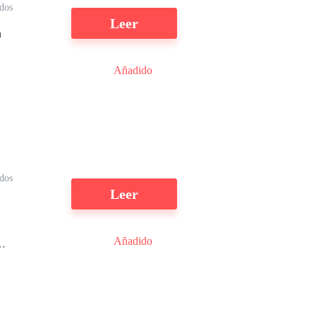
dos
Leer
a
Añadido
s
l
dos
Leer
Añadido
u
s