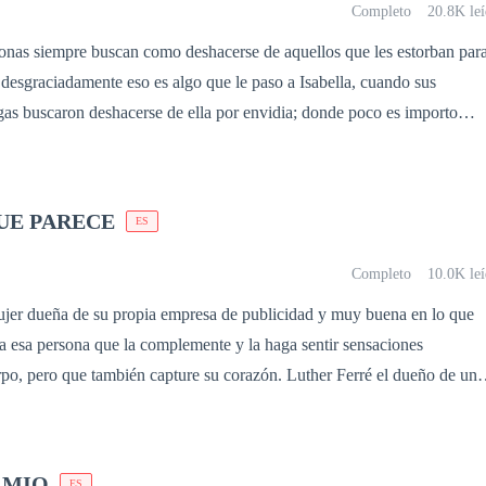
oria de amor llena de altibajos emocionales que el lector amará y
Completo
20.8K leí
onas siempre buscan como deshacerse de aquellos que les estorban par
 desgraciadamente eso es algo que le paso a Isabella, cuando sus
as buscaron deshacerse de ella por envidia; donde poco es importo
a de la peor manera posible. Lamentablemente nadie quiso ayudarla en
ual sus padres la repudiaron y expulsaron de la familia. Un año despué
n Dante, quien ofrece ayudarla, aunque ella sabe que esa amabilidad es
UE PARECE
ES
o de sus verdugos, pero aceptara su ayuda y buscara vengarse de todos a
ara proteger a su pequeño hijo.
Completo
10.0K leí
jer dueña de su propia empresa de publicidad y muy buena en lo que
a esa persona que la complemente y la haga sentir sensaciones
erpo, pero que también capture su corazón. Luther Ferré el dueño de una
lega a su vida, todo su mundo tambalea, pero esto hace que muchas de s
r. Esta es una novela llena de pasión, amor, secretos, suspenso, peligro
a historia de una amor tan hermoso no es lo que parece. Nada es lo que
S MIO
ES