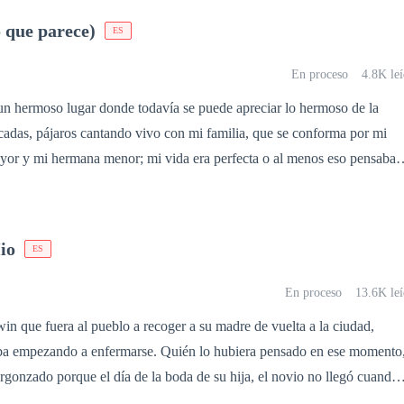
dos chicos a conocerse. Muchas chicas quieren decirlo pero solo una al
 que parece)
ES
te todos: "el millonario es mio" .
En proceso
4.8K le
un hermoso lugar donde todavía se puede apreciar lo hermoso de la
ascadas, pájaros cantando vivo con mi familia, que se conforma por mi
r y mi hermana menor; mi vida era perfecta o al menos eso pensaba
años todo empezó a cambiar descubriendo que las personas que eran mi
e en mi están despertando habilidades que un ser humano no tiene,
 lo que creía que era fantasía se convierte en parte de mi existencia.
io
ES
En proceso
13.6K leí
win que fuera al pueblo a recoger a su madre de vuelta a la ciudad,
ba empezando a enfermarse. Quién lo hubiera pensado en ese momento
rgonzado porque el día de la boda de su hija, el novio no llegó cuando
onio estaba a punto de llevarse a cabo. Gunadi está confundido acerca