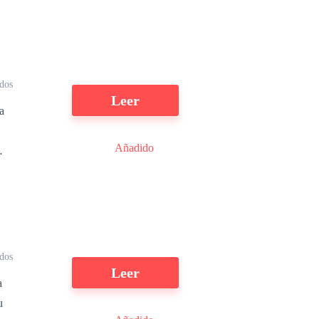
u
dos
Leer
a
Añadido
ar
dos
Leer
a
u