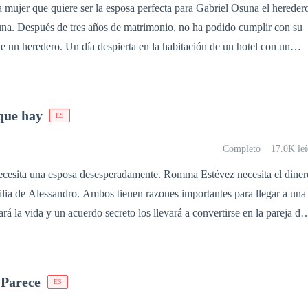
mujer que quiere ser la esposa perfecta para Gabriel Osuna el hereder
na. Después de tres años de matrimonio, no ha podido cumplir con su
 en la habitación de un hotel con un
 cómo llego ahí. Con su esposo reclamándole por su engaño. Al
familia, sin casa y sin esposo, descubre que está embarazada pero el día
liz de su vida se vuelve el más oscuro cuando le dicen que su hija ha
 que hay
ES
está dispuesto a hacer todo lo posible para que
Completo
17.0K leí
a ella querrá tomar la justicia
una esposa desesperadamente. Romma Estévez necesita el dinero
amilia de Alessandro. Ambos tienen razones importantes para llegar a una
rá la vida y un acuerdo secreto los llevará a convertirse en la pareja del
tre ellos. Una historia con personajes diferentes y
entir al lector que forma parte de la misma, por sus diálogos llenos de
 Parece
ES