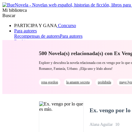
Mi biblioteca
Buscar
PARTICIPA Y GANA
Concurso
Para autores
Recompensas de autores
Para autores
Ranking
Navegar
Novelas
500 Novela(s) relacionada(s) con Ex Ve
Cuentos Cortos
Todos
Romance
Hombre lobo
Mafia
Sistema
Fantasía
Urbano
LG
Explore y descubra la novela relacionada con ex vengo por lo qu
Romance, Fantasía, Urbano. ¡Elija uno y léalo ahora!
rena gordon
la amante secreta
prohibida
maye lyn
Ex. vengo por lo
Alana Aguilar
10