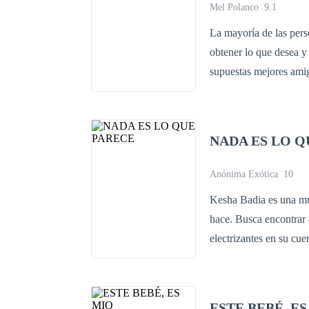
especialmente una hist
Mel Polanco
9.1
recordará por siempre.
La mayoría de las pers
obtener lo que desea y
supuestas mejores amig
pisotearla y humillarl
ese cruel momento e ig
ella se reencuentra co
NADA ES LO Q
falsa porque él fue un
mismo tiempo que busc
Anónima Exótica
10
Kesha Badia es una mu
hace. Busca encontrar 
electrizantes en su cu
revista de corazones l
pasado vuelvan aparece
que afrontar y que est
ESTE BEBÉ, E