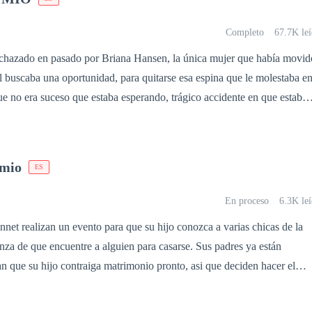
sado termina destruyendo todo.
Completo
67.7K leí
a única mujer que había movido
nos, trae consigo a una bebé sorpresa, que generará una disputa entre
utela final. La situación no solo creará una lucha, sino que manifestará u
a tomar la decisión de separarlos…
 mio
ES
e…
En proceso
6.3K le
nnet realizan un evento para que su hijo conozca a varias chicas de la
anza de que encuentre a alguien para casarse. Sus padres ya están
n que su hijo contraiga matrimonio pronto, asi que deciden hacer el
 la esperanza de encontrar la chica ideal. Carly es una chica normal y
s inesperados y muy afortunados para unos pero desafortunados para