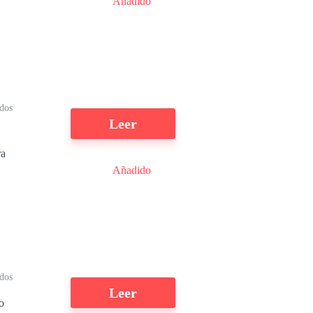
Añadido
.
dos
Leer
Añadido
.
ídos
Leer
o