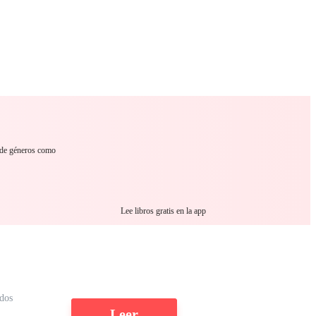
 Romance
Sci-Fi
Guerra
Otros
 de géneros como
Lee libros gratis en la app
dos
Leer