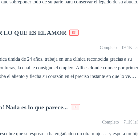
á que sobreponer todo de su parte para conservar el legado de su abuelo
 LO QUE ES EL AMOR
ES
Completo
19.1K leí
ica tímida de 24 años, trabaja en una clínica reconocida gracias a su
ual le consigue el empleo. Allí es donde conoce por primera
ba el aliento y flecha su corazón en el preciso instante en que lo ve.
er lo que pasa en sus mas profundos y oscuros pensamientos, prefiere
or cuánto tiempo podrá resistirse? Su inseguridad, inexperiencia y
aerá como imán al hombre de sus sueños. Lo que la llevará a conocer y
 Nada es lo que parece...
ES
de un hombre maduro, apasionado y romántico como es Edward Collins
 prestigioso, adinerado y muy guapo. El cual colocará de cabeza el
Completo
7.1K le
iales, en un
scubre que su esposo la ha engañado con otra mujer… y espera un hij
a perfección para dos personas en un mismo sentir. QUIERO