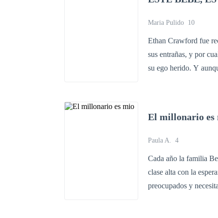
parece. Al final el pa
Maria Pulido
10
Ethan Crawford fue rechazado en pasado por Briana Hansen, l
sus entrañas, y por cual buscaba una oportunidad, para quitarse esa espina que le molestaba en
su ego herido. Y aunque no era suceso que estaba esperando, trágico accidente en que estaban
involucrados sus herma
ellos para obtener su t
divertido panorama y la revelación secretos, que los llevará 
El millonario es
o unirlos para siempr
Paula A.
4
Cada año la familia Be
clase alta con la esper
preocupados y necesita
evento una vez mas con
de clase media, evento