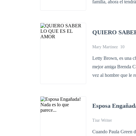
familia, ahora el tendr
QUIERO SABER
Mary Martinez
10
Letty Brown, es una ch
mejor amiga Brenda Contreras, la c
vez al hombre que le ro
Incapaz de dar a conoc
callarlo todo. Pero, ¿p
torpeza, es lo que atr
Esposa Engañada!
experimentar el amor 
Un hombre profesional,
Tiur Writer
entorno en el que trabaja. Desencadenará el romance, sexo, diferencia de clases soc
Cuando Paula Green de
mundo que está hecho a l