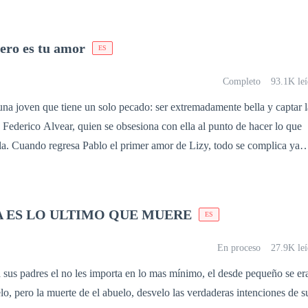
 adecuado para su hijo. Entonces, cuando vieron que Edwin acababa de
 madre, los hombres lo arrastraron para reemplazarlo como el esposo de s
ero es tu amor
ES
nsado que detrás de todo, uno por uno se reveló la verdad y los llevó a
complicados.
Completo
93.1K leí
una joven que tiene un solo pecado: ser extremadamente bella y captar l
o Federico Alvear, quien se obsesiona con ella al punto de hacer lo que
lla. Cuando regresa Pablo el primer amor de Lizy, todo se complica ya
pecho serán moneda corriente y donde todo estará permitido para alcanz
A ES LO ULTIMO QUE MUERE
ES
En proceso
27.9K leí
 sus padres el no les importa en lo mas mínimo, el desde pequeño se er
o, pero la muerte de el abuelo, desvelo las verdaderas intenciones de s