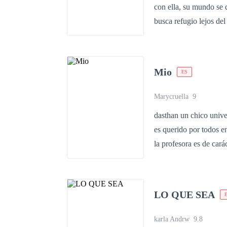
con ella, su mundo se 
SABER LO QUE ES EL A
busca refugio lejos del
aquellas sensaciones d
la habitación equivoca
ha regresado al país c
hombre poderoso. Sin 
Mio
ES
trastorna, con la que 
otra que Paula, la nieta
Marycruella
9
ambos quedarán atrapa
dasthan un chico univer
podría convertirse en l
es querido por todos en la univers
la profesora es de carácter fuerte , soltera , sobria y por supuesto
solo existe el sexo sin compromisos. que pasara cuando se
de 12 años menor que el
orden del dia , serán 
LO QUE SEA
karla Andrw
9.8