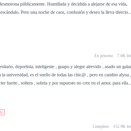
desmorona públicamente. Humillada y decidida a alejarse de esa vida,
MOR, llevará a experimentar a la protagonista de esta historia
 escándalo. Pero una noche de caos, confusión y deseo la lleva directo 
esconocidas y placenteras que no pensó jamás sentir.
da… y a los brazos de un desconocido que no la olvida. Santiago Soler
on un objetivo claro: vengar a su abuelo, injustamente encarcelado por u
embargo, sus planes se tambalean cuando descubre que la mujer que lo
vivió una noche inesperada y que ahora ronda en sus pensamientos, no e
 de su enemigo. Entre la atracción, el rencor y la lealtad a sus heridas,
En proceso
7.6K le
dos en una encrucijada donde nada es lo que parece… y donde el amo
sitario, deportista, inteligente , guapo y alegre atrevido , asado un gala
a traición más peligrosa de todas
idad, es el sueño de todas las chic@ , pero en cambio alyna ,
 no cree en el amor, para ella
 sienta atraída por dasthan un chico
la , los prejuicios el sexo las dudas el engaño la traición estarán a la
capaces de defender su amor , acompáñenme a vivir esta historia
ES
Completo
152.9K leí