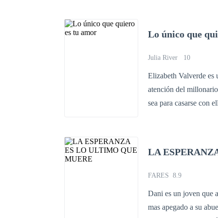
de quién es el hombre
entrar a la casa de su
Lo único que qui
hijo. Quién hubiera pe
una ola de problemas 
Julia River
10
Elizabeth Valverde es 
atención del millonari
sea para casarse con e
que los celos y el des
el amor deseado.
LA ESPERANZ
FARES
8.9
Dani es un joven que a
mas apegado a su abuel