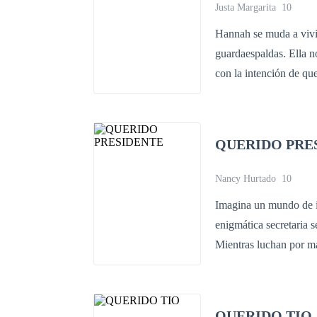
Justa Margarita
10
Hannah se muda a vivi
guardaespaldas. Ella n
con la intención de que
cuenta de lo mucho que
cuenta de que su supu
sus vidas.
QUERIDO PRE
Nancy Hurtado
10
Imagina un mundo de in
enigmática secretaria s
Mientras luchan por ma
políticas y amenazas q
proteger su amor mien
QUERIDO TIO