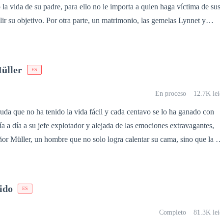
muchos años de vivir en la tormenta..
e, para ello no le importa a quien haga víctima de sus
ir su objetivo. Por otra parte, un matrimonio, las gemelas Lynnet y
, envidiosa con un corazón lleno de maldad, la otra ingenua, gentil,
tos de todas, se enfrentan por el amor de Christian. ¿Por quién se
Podrá descubrir la verdadera cara de las gemelas antes de causar daño 
üller
ES
a reproducción total o parcial de la presente obra por cualquier medio o
En proceso
12.7K leí
xpresa de la autora. Esta novela es producto de mi
uda que no ha tenido la vida fácil y cada centavo se lo ha ganado con
l es ficción, los conflictos de los protagonistas o su forma de resolverlo
a a día a su jefe explotador y alejada de las emociones extravagantes,
 persona avale sus métodos de solución de conflictos. Estoy en contra
ñor Müller, un hombre que no solo logra calentar su cama, sino que la h
psicológica, física, cibernética. Si no puede soportar situaciones de
inminente. Llevándola en una montaña rusa de emociones y de orgasmos
e este tipo. Entonces le sugiero buscar otra historia y no continuar con
odo aquello que creyó bueno y sumergiéndola en un mundo de sombras.
organ tendrá que superar miles de obstáculos, entre ellos, explicarle a
ido
ES
moró de un hombre menor que ella.
Completo
81.3K leí