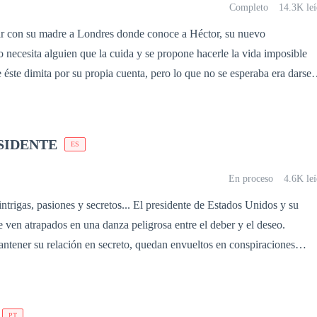
Completo
14.3K leí
r con su madre a Londres donde conoce a Héctor, su nuevo
o necesita alguien que la cuida y se propone hacerle la vida imposible
 éste dimita por su propia cuenta, pero lo que no se esperaba era darse
 lo necesita una vez que logra su objetivo, ni mucho menos darse
esto guardaespaldas guardaba un secreto que cambiaría completamente
SIDENTE
ES
En proceso
4.6K le
trigas, pasiones y secretos... El presidente de Estados Unidos y su
e ven atrapados en una danza peligrosa entre el deber y el deseo.
ntener su relación en secreto, quedan envueltos en conspiraciones
ue podrían cambiar el rumbo de la nación. ¿Podrán resistir la tentación 
tras el mundo observa?
PT