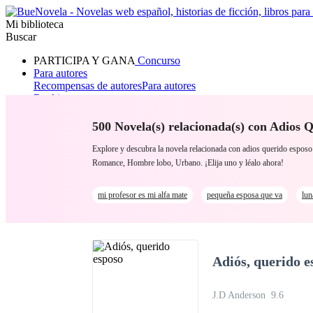
Mi biblioteca
Buscar
PARTICIPA Y GANA
Concurso
Para autores
Recompensas de autores
Para autores
Ranking
Navegar
Novelas
500 Novela(s) relacionada(s) con Adios 
Cuentos Cortos
Todos
Romance
Hombre lobo
Mafia
Sistema
Fantasía
Urbano
LG
Explore y descubra la novela relacionada con adios querido espo
Romance, Hombre lobo, Urbano. ¡Elija uno y léalo ahora!
mi profesor es mi alfa mate
pequeña esposa que va
lun
Adiós, querido e
J.D Anderson
9.6