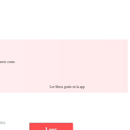
 Romance
Sci-Fi
Guerra
Otros
éneros como
Lee libros gratis en la app
dos
Leer