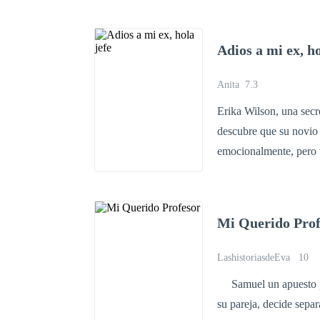
acontecer nessa históri
mistura perigosa no formato de
traições que podem pôr
a sua cultura. O primeiro contato não foi legal, na verdade recheado de tensões. Mas o "não"
Adios a mi ex, ho
que ele deu para se li
só tem uma escolha, tr
Anita
7.3
doce estrangeira. Os emirados Árabes que se prepare, pois mais quente que a temperatura
Erika Wilson, una secr
daquele local é ela!
descubre que su novio d
emocionalmente, pero t
a empezar de nuevo, Er
será el detonante de un peligroso juego e
Erika desde que llegó 
Mi Querido Prof
momento adecuado para
primer paso: gestos am
LashistoriasdeEva
10
parece inocente, pero 
Samuel un apuesto pro
su pareja, decide sepa