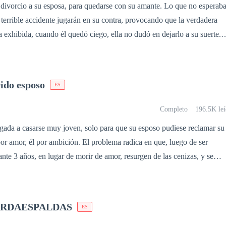
divorcio a su esposa, para quedarse con su amante. Lo que no esperab
 terrible accidente jugarán en su contra, provocando que la verdadera
 exhibida, cuando él quedó ciego, ella no dudó en dejarlo a su suerte.
ado deseará la compañía de la esposa que despreció, lo que no espera
después como una gran enfermera dispuesta solo a brindarle su servicio
 espera reconquistar su corazón, descubrirá que Lana, su ex esposa, hac
rido esposo
ES
, querido esposo. ¿Podrá resurgir el amor o la habrá perdido para
Completo
196.5K leí
igada a casarse muy joven, solo para que su esposo pudiese reclamar su
nte 3 años, en lugar de morir de amor, resurgen de las cenizas, y se
regreso de Dante, captura su corazón. Lo que él no sabe es que
ya lo ha olvidado, y en su corazón, hacia él, solo existe rencor. ¿Podrá
e su esposa después de amarlo tanto? ¿O Abril caerá ante él
RDAESPALDAS
ES