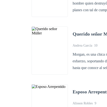
hombre quien destruyó la vida de su padr
planes con tal de cumpl
Linda, una maquinadora
quien ha sufrido maltra
decantara el hombre? ¿
Querido señor M
una inocente? Registrada en Safecreative bajo el número 210715835980. ©Todos los derechos
reservados. Prohibida l
Andrea García
10
su adaptación sin la autorización e
Morgan, es una chica r
imaginación, por lo cua
esfuerzo, soportando dí
no implica que yo como
hasta que conoce al se
de cualquier violencia 
puesto en un peligro 
discusiones o escenas d
haciéndola dudar en t
esta.
Pero, eso no es todo; M
Esposo Arrepent
su familia que se ena
Alisson Robles
9