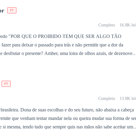
e darán cuenta de que a los dos no solamente los une un lazo.
or
PT
Completo
16.8K leí
ER ALGO TÃO
e desfrutar o presente? Amber, uma loira de olhos azuis, de dezenove
leza capaz de virar a cabeça de qualquer homem, tenta descobrir as
perguntas que torturam sua alma, enquanto se deslumbra com o novo
niversitária. "Meu professor secreto" apresenta uma trama intrigante.
PT
ioso e um ex-namorado tóxico, Amber passa a experimentar o melhor
Perseguida pelo passado que tanto deseja deixar para trás, a vida da
Completo
13.8K leí
as, por outro lado, um romance proibido com o intrigante Nicholas
 brasileira. Dona de suas escolhas e do seu futuro, não abaixa a cabeça
itologia que mais parece a encarnação de Eros, o deus do erotismo de
rmite que venham tentar mandar nela ou queira mudar sua forma de ser
s aulas, faz seu mundo girar, deixando sua vida muito mais excitante,
e si mesma, tendo tudo que sempre quis nas mãos não sabe aceitar um
Ninguém é o que parece e muitos segredos virão à tona. Tudo pode
ando parte de um homem que não aceita uma mulher no negócio. Uma