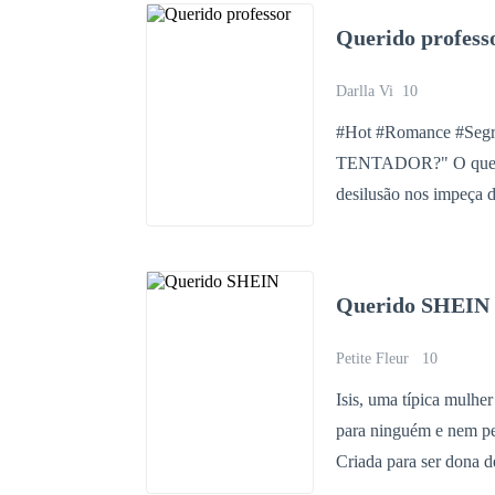
grados. Pronto s
Querido profess
Darlla Vi
10
#Hot #Romance #Segredo "POR QUE O PROIBIDO TEM QUE S
TENTADOR?" O que fazer para deixar o passado para trás e não permitir que a dor da
desilusão nos impeça d
anos de idade e uma be
respostas para essas 
universo que é a vida u
Querido SHEIN
Com um passado mister
o pior da vida adulta. 
Petite Fleur
10
jovem está em risco. M
Isis, uma típica mulher
Cooper, professor de M
para ninguém e nem pe
quem tanto fala em sua
Criada para ser dona d
em todos os sentidos. 
não, principalmente qu