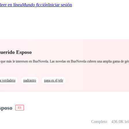
Mundo ficción
Iniciar sesión
Querido Esposo
BTQ+
YA/TEEN
Paranormal
Misterio/Thriller
Oriental
Juegos
Historia
MM
so que más le interesen en BueNovela. Las novelas en BueNovela cubren una amplia gama de g
a verdadera
padrastro
papa es el jefe
sposo
ES
Completo
436.0K leí