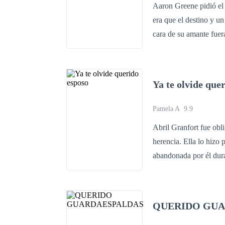
Aaron Greene pidió el 
era que el destino y un
cara de su amante fuera
Ahora ciego y abandon
es encontrarla tiempo 
profesional, aunque él
Ya te olvide que
tiempo ya le dijo adiós
siempre?
Pamela A
9.9
Abril Granfort fue obl
herencia. Ella lo hizo por amor, él por ambición. El problema radica en que, luego de ser
abandonada por él dura
vuelve toda una mujer que, al 
para este entonces, ella 
Dante vivir con el desprecio d
QUERIDO GUA
como años atrás?