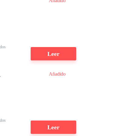
Añadido
un
ña
ídos
Leer
ue
Añadido
r
dos
Leer