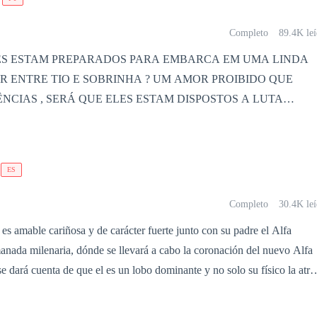
Completo
89.4K leí
DO QUE
CIAS , SERÁ QUE ELES ESTAM DISPOSTOS A LUTA
TODOS SERAM CAPAZES DE DEIXAREM SUAS DIFERENCIA
ORRER DA HISTÓRIA, NÃO PERCAM NENHUM
ES
CAPÍTULO... Um beijo e se divirtam Beatriz & Enzo
Completo
30.4K leí
es amable cariñosa y de carácter fuerte junto con su padre el Alfa
anada milenaria, dónde se llevará a cabo la coronación del nuevo Alfa
ego y posesivo haría cualquier cosa por proteger a su manada a busca
 pero la cariñosa Ana hace que su vida de un giro de 180