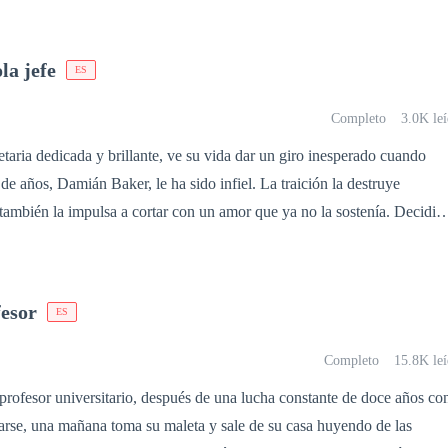
a repleta de paixões ardentes, vinganças cruéis, passados misteriosos e
 mulher, tendo tudo que o sheik Zaya é contra e abomina, graças
 tudo a perder.
la jefe
ES
vrar dela foi o maior responsável por coloca-la em sua vida, agora Zayan
abalhar para uma mulher e não cair na sensualidade que exala daquela
Completo
3.0K le
etaria dedicada y brillante, ve su vida dar un giro inesperado cuando
e años, Damián Baker, le ha sido infiel. La traición la destruye
ambién la impulsa a cortar con un amor que ya no la sostenía. Decidid
ika se concentra por completo en su trabajo, sin saber que su ruptura
mocional. Alessandro Miller, su jefe, ha observado a
a la empresa. Elegante, reservado y calculador, siempre esperó el
esor
ES
 acercarse a ella. Con Damián fuera de su vida, Alessandro da su
ables, apoyo disfrazado de profesionalismo y una seducción sutil que
Completo
15.8K leí
responde a un plan cuidadosamente trazado. Su objetivo es conquistar a
fesor universitario, después de una lucha constante de doce años co
Erika cueste lo que cueste. Pues, ¿él lo conseguirá?
rarse, una mañana toma su maleta y sale de su casa huyendo de las