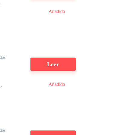
Añadido
a
dos
Leer
s
Añadido
a
,
dos