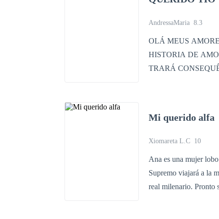
AndressaMaria
8.3
OLÁ MEUS AMORES ESTAM PREPARADOS PARA EMBARCA EM UMA LINDA
HISTORIA DE AMOR ENTRE TIO E SOBRINHA ? UM AMOR PROIBI
TRARÁ CONSEQUÊN
CONTRA TUDO E 
DE LADO ? FICARAM CURIOSOS ? ESPERO QUE SIM VOCÊS IRAM CONHECER
OS PERSONAGENS AO DEC
Mi querido alfa
Xiomareta L.C
10
Ana es una mujer lobo 
Supremo viajará a la m
real milenario. Pronto se dará cuenta de que el es un lobo dominante y no solo su físico la atrae.
Enzo es un lobo mujeri
durante mucho tiempo a su luna,