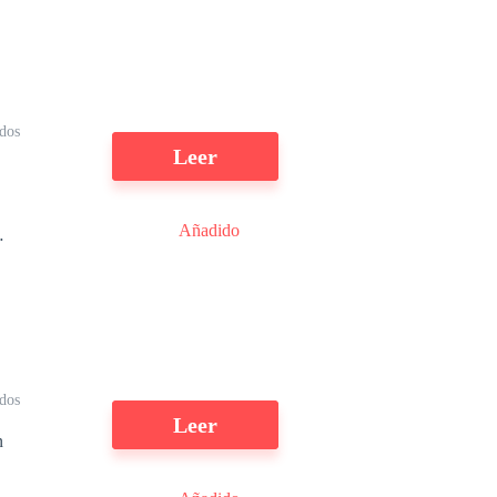
ídos
Leer
Añadido
a
dos
Leer
n