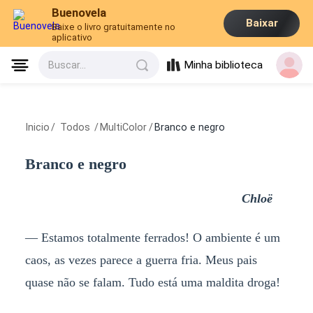
Buenovela
Baixar
Baixe o livro gratuitamente no
aplicativo
Minha biblioteca
Buscar...
Inicio
/
Todos
/
MultiColor
/
Branco e negro
Branco e negro
Chloë
— Estamos totalmente ferrados! O ambiente é um
caos, as vezes parece a guerra fria. Meus pais
quase não se falam. Tudo está uma maldita droga!