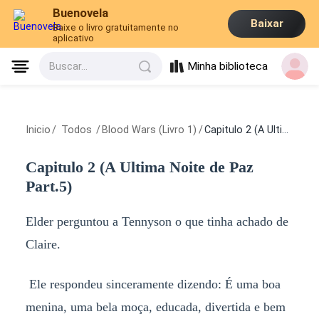
Buenovela
Baixar
Baixe o livro gratuitamente no
aplicativo
Minha biblioteca
Buscar...
Inicio
/
Todos
/
Blood Wars (Livro 1)
/
Capitulo 2 (A Ultima Noite de Paz Part.5)
Capitulo 2 (A Ultima Noite de Paz
Part.5)
Elder perguntou a Tennyson o que tinha achado de
Claire.
Ele respondeu sinceramente dizendo: É uma boa
menina, uma bela moça, educada, divertida e bem