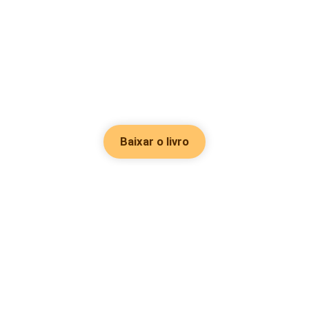
Baixar o livro
Hot Genres
Romance
Recursos
Hombre lobo
Palavras-chave