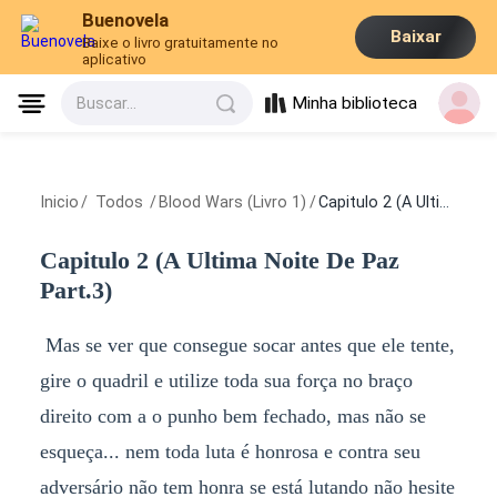
Buenovela
Baixar
Baixe o livro gratuitamente no
aplicativo
Minha biblioteca
Buscar...
Inicio
/
Todos
/
Blood Wars (Livro 1)
/
Capitulo 2 (A Ultima Noite De Paz Part.3)
Capitulo 2 (A Ultima Noite De Paz
Part.3)
Mas se ver que consegue socar antes que ele tente,
gire o quadril e utilize toda sua força no braço
direito com a o punho bem fechado, mas não se
esqueça... nem toda luta é honrosa e contra seu
adversário não tem honra se está lutando não hesite