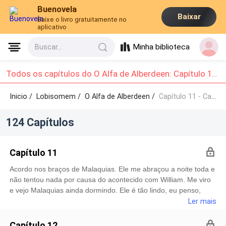
Buenovela
Baixar
Baixe o livro gratuitamente no
aplicativo
Minha biblioteca
Buscar...
Todos os capítulos do O Alfa de Alberdeen: Capítulo 11 - Capítulo 20
Inicio /
Lobisomem
/
O Alfa de Alberdeen /
Capítulo 11 - Capítulo 20
124 Capítulos
Capítulo 11
Acordo nos braços de Malaquias. Ele me abraçou a noite toda e
não tentou nada por causa do acontecido com William. Me viro
e vejo Malaquias ainda dormindo. Ele é tão lindo, eu penso,
admirando suas feições. Não quero acordá-lo, então me levanto
Ler mais
devagar. Estou usando algumas das roupas que ele me deu
ontem à noite para dormir, mas não me troco. Atravesso a porta
Capítulo 12