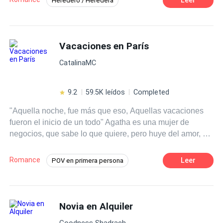
Heredero / Heredera
Matrimonio por Contrato
Amor Prohibido
Arrepentimiento
Segundo Matrimonio
Vacaciones en París
CatalinaMC
9.2
59.5K leídos
Completed
"Aquella noche, fue más que eso, Aquellas vacaciones
fueron el inicio de un todo" Agatha es una mujer de
negocios, que sabe lo que quiere, pero huye del amor, no
cree en él, y no lo necesita en su vida. Pero aquel viaje a
París, le regalo una noche que cambiaria por completo su
Romance
Leer
POV en primera persona
vida, que irónico ¿no?, por algo le dicen la ciudad del
Mujeriego
Cita a Ciegas
amor.
Poder Femenino
CEO
Embarazo
Novia en Alquiler
Rebelde
Contemporánea
Goodness Shadrach