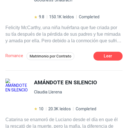
9.8
150.1K leídos
Completed
Felicity McCarthy, una niña huérfana que fue criada por
su tía después de la pérdida de sus padres y fue mimada
y amada por ella. Pero debido a la conmoción que sufrió
en la accidente, era como una niña incluso a los
veinticuatro años. Raymond Baldwin, un hombre de
Romance
Leer
Matrimonio por Contrato
negocios frío, rico y egocéntrico que no se preocupa por
Drama
CEO
Comedia
nada más dinero. Desafortunadamente, las cosas se
pusieron difíciles cuando sus abuelos se negaron a
Contemporánea
Diferencia de Edad
entregarle su empresa multimillonaria a menos que
AMÁNDOTE EN SILENCIO
Mujeriego
encontrara una novia. Raymond decidío alquilar una
Claudia Llerena
Novia por un año para ganárselos. ¿Qué pasará cuando
una novia linda e infantil se case con un novio frío y
distante?
10
20.3K leídos
Completed
Catarina se enamoró de Luciano desde el día en que él
la rescató de la muerte, pero la mafia, la diferencia de