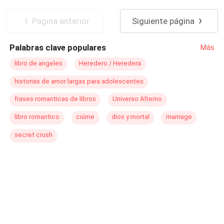
Abogado
Contemporánea
CEO
Venganza
Romance oscuro
Pagina anterior
Siguiente página
Diferencia de Edad
Palabras clave populares
Más
libro de angeles
Heredero / Heredera
historias de amor largas para adolescentes
frases romanticas de libros
Universo Alterno
libro romantico
ciúme
dios y mortal
marriage
secret crush