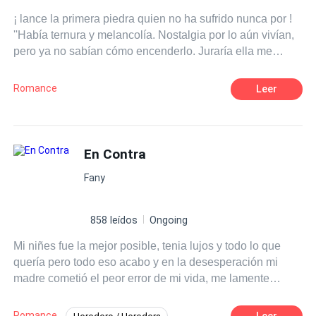
oportunidad que se presentará en su vida.
¡ lance la primera piedra quien no ha sufrido nunca por !
''Había ternura y melancolía. Nostalgia por lo aún vivían,
pero ya no sabían cómo encenderlo. Juraría ella me
abrazó en aquella charla y yo la besé. La sentí tan cerca
y lejos, la sentí tan sí... tan en nuestro mundo. Ibamos en
Romance
Leer
deuda con lo que fuimos y con lo que aún anhelábamos
ser'' Se enamoraron siendo niños; crecieron juntos. Diez
años después, en pleno día de San Valentín, decidieron
terminar. Siente la ceguera de las primeras semanas; la
En Contra
resignación. El trance de locura y la superación. Acepta
Fany
el dolor sin acostumbrarte a él, y de paso diviértete con el
drama.
858 leídos
Ongoing
Mi niñes fue la mejor posible, tenia lujos y todo lo que
quería pero todo eso acabo y en la desesperación mi
madre cometió el peor error de mi vida, me lamente
terriblemente pero use la mente para sacar lo bueno de
este charco de lodo.
Romance
Leer