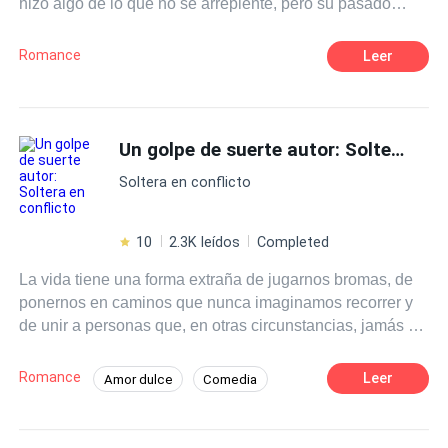
hizo algo de lo que no se arrepiente, pero su pasado
regresara para lastimar a quien más quiere, además la
vida le enseñara que el amor puede presentarse en
Romance
Leer
varias formas.Cabe mencionar que esta no es una
historia de amor.
Un golpe de suerte autor: Soltera en conflicto
Soltera en conflicto
10
2.3K leídos
Completed
La vida tiene una forma extraña de jugarnos bromas, de
ponernos en caminos que nunca imaginamos recorrer y
de unir a personas que, en otras circunstancias, jamás se
habrían cruzado. Alexandro siempre ha tenido el control.
Dueño de una mente aguda para los negocios y de un
Romance
Leer
Amor dulce
Comedia
atractivo innegable, ha vivido bajo sus propias reglas: sin
Pasión
Secretario/a
De Odio al Amor
ataduras, sin complicaciones. Heredar la empresa
familiar solo reafirma su convicción de que nada puede
Malentendido
Relación en la Oficina