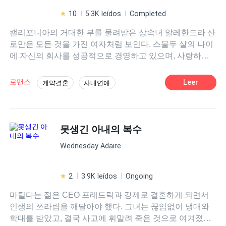
10
5.3K leídos
Completed
캘리포니아의 거대한 부를 물려받은 상속녀 알레한드라 산
로만은 모든 것을 가진 여자처럼 보인다. 스물두 살의 나이
에 자신의 회사를 성공적으로 경영하고 있으며, 사랑하는
남자 알베르토 메히아와의 결혼을 앞두고 있다. 하지만 결
혼식을 불과 몇 시간 앞둔 순간, 그녀는 약혼자 알베르토가
로맨스
Leer
계약결혼
사내연애
자신을 살해하려는 계획을 꾸미고 있다는 사실을 우연히
CEO、보스
오만
현대물
로코물
듣게 된다. 살아남기 위해 그녀에게 남은 선택은 단 하나.
자신의 죽음을 위장하고 모든 것을 버린 채 사라지는 것뿐
이었다. 1년 후, 새로운 신분으로 돌아온 알레한드라에게는
못생긴 아내의 복수
단 하나의 목표만이 남아 있다. 자신을 배신한 사람들을 모
Wednesday Adaire
두 무너뜨리는 것. 하지만 복수를 완성하고 자신의 재산을
되찾기 위해서는 반드시 한 남자의 도움이 필요하다. 알베
르토가 유일하게 두려워하는 남자, 냉혹하기로 악명 높은
2
3.9K leídos
Ongoing
스콧 해밀턴. 그는 결코 상대하기 쉬운 인물이 아니다. 사람
마틸다는 젊은 CEO 프레드릭과 강제로 결혼하게 되면서
들은 하나같이 그를 잔인하고, 무자비하며, 두려운 남자라
인생의 쓰라림을 깨달아야 했다. 그녀는 끊임없이 냉대와
고 말한다. 그런데 알레한드라는… 바로 그런 남자를 사로
학대를 받았고, 결국 사고에 휘말려 죽은 것으로 여겨졌다.
잡기 위해 돌아왔다. 문제는 스콧이 언제든 폭발할 수 있는