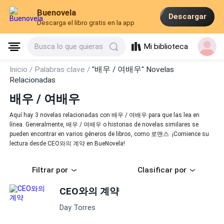
Buenovela
Descargar
Descarga el libro gratis en la app
Mi biblioteca
Busca lo que quieras
Inicio /
Palabras clave /
"배우 / 여배우" Novelas
Relacionadas
배우 / 여배우
Aquí hay 3 novelas relacionadas con 배우 / 여배우 para que las lea en
línea. Generalmente, 배우 / 여배우 o historias de novelas similares se
pueden encontrar en varios géneros de libros, como 로맨스. ¡Comience su
lectura desde CEO와의 계약 en BueNovela!
Filtrar por
Clasificar por
CEO와의 계약
Day Torres