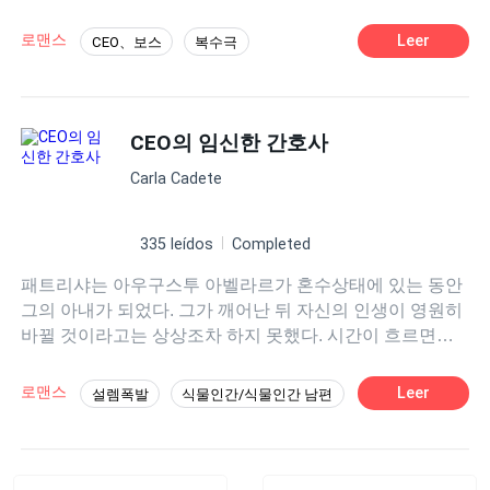
하지만 아무도 몰랐다. 마틸다는 실제로 살아남았고, 한때
시한폭탄 같은 남자라는 것. 그리고 알레한드라는 이상하
사랑했던 남편 프레드릭에게 복수할 계획을 세우고 있다는
리만큼 5분에 한 번씩 그의 인내심을 시험하는 재주가 있다
로맨스
Leer
CEO、보스
복수극
사실을.
는 사실이다. 결국 그가 그녀와 결혼할 수밖에 없는 상황에
놓이게 된다면… 두 사람을 기다리고 있는 운명은 과연 무
엇일까?
CEO의 임신한 간호사
Carla Cadete
335 leídos
Completed
패트리샤는 아우구스투 아벨라르가 혼수상태에 있는 동안
그의 아내가 되었다. 그가 깨어난 뒤 자신의 인생이 영원히
바뀔 것이라고는 상상조차 하지 못했다. 시간이 흐르면서
그녀의 마음은 강인하면서도 신비로운 그 남자에게 점점
이끌리게 된다. 그러나 과거는 두 사람을 쉽게 놓아주지 않
로맨스
Leer
설렘폭발
식물인간/식물인간 남편
는다. 전 연인 에스텔라는 그를 되찾겠다는 집념으로 두 사
햇살녀
억만장자
나이차
매운맛
람을 갈라놓기 위해 모든 수단을 동원한다. 시련과 음모, 그
리고 예상치 못한 순간에 피어난 사랑 속에서 패트리샤와
선결혼 후연애
아우구스투는 자신들의 결혼이 미래를 향해 나아갈 수 있