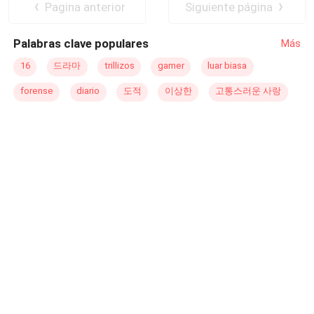
Pagina anterior
Siguiente página
을지, 아니면 처음부터 운명처럼 파멸을 향해 정해져 있었
는지를 밝혀내기 위해 끝까지 싸워야 한다.
Palabras clave populares
Más
16
드라마
trillizos
gamer
luar biasa
forense
diario
도적
이상한
고통스러운 사랑