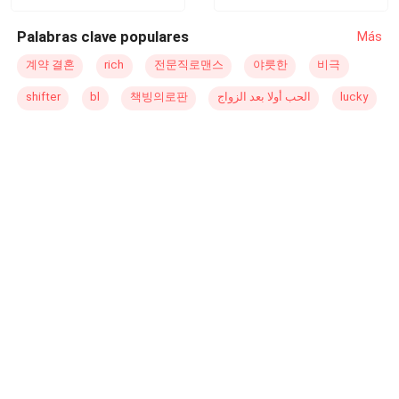
는지를 밝혀내기 위해 끝까지 싸워야 한다.
Palabras clave populares
Más
계약 결혼
rich
전문직로맨스
야릇한
비극
shifter
bl
책빙의로판
الحب أولا بعد الزواج
lucky