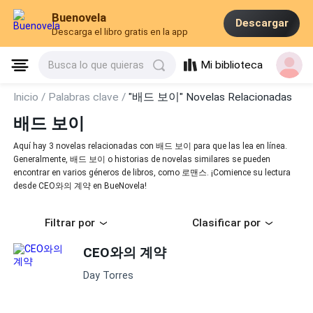
Buenovela
Descargar
Descarga el libro gratis en la app
Mi biblioteca
Busca lo que quieras
Inicio /
Palabras clave /
"배드 보이" Novelas Relacionadas
배드 보이
Aquí hay 3 novelas relacionadas con 배드 보이 para que las lea en línea.
Generalmente, 배드 보이 o historias de novelas similares se pueden
encontrar en varios géneros de libros, como 로맨스. ¡Comience su lectura
desde CEO와의 계약 en BueNovela!
Filtrar por
Clasificar por
CEO와의 계약
Day Torres