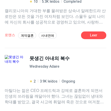
10
5.3K leídos
Completed
캘리포니아의 거대한 부를 물려받은 상속녀 알레한드라 산
로만은 모든 것을 가진 여자처럼 보인다. 스물두 살의 나이
에 자신의 회사를 성공적으로 경영하고 있으며, 사랑하는
남자 알베르토 메히아와의 결혼을 앞두고 있다. 하지만 결
혼식을 불과 몇 시간 앞둔 순간, 그녀는 약혼자 알베르토가
로맨스
Leer
계약결혼
사내연애
자신을 살해하려는 계획을 꾸미고 있다는 사실을 우연히
CEO、보스
오만
현대물
로코물
듣게 된다. 살아남기 위해 그녀에게 남은 선택은 단 하나.
자신의 죽음을 위장하고 모든 것을 버린 채 사라지는 것뿐
이었다. 1년 후, 새로운 신분으로 돌아온 알레한드라에게는
못생긴 아내의 복수
단 하나의 목표만이 남아 있다. 자신을 배신한 사람들을 모
Wednesday Adaire
두 무너뜨리는 것. 하지만 복수를 완성하고 자신의 재산을
되찾기 위해서는 반드시 한 남자의 도움이 필요하다. 알베
르토가 유일하게 두려워하는 남자, 냉혹하기로 악명 높은
2
3.9K leídos
Ongoing
스콧 해밀턴. 그는 결코 상대하기 쉬운 인물이 아니다. 사람
마틸다는 젊은 CEO 프레드릭과 강제로 결혼하게 되면서
들은 하나같이 그를 잔인하고, 무자비하며, 두려운 남자라
인생의 쓰라림을 깨달아야 했다. 그녀는 끊임없이 냉대와
고 말한다. 그런데 알레한드라는… 바로 그런 남자를 사로
학대를 받았고, 결국 사고에 휘말려 죽은 것으로 여겨졌다.
잡기 위해 돌아왔다. 문제는 스콧이 언제든 폭발할 수 있는
하지만 아무도 몰랐다. 마틸다는 실제로 살아남았고, 한때
시한폭탄 같은 남자라는 것. 그리고 알레한드라는 이상하