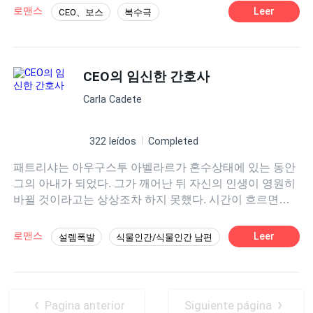
사랑했던 남편 프레드릭에게 복수할 계획을 세우고 있다는
리만큼 5분에 한 번씩 그의 인내심을 시험하는 재주가 있다
로맨스
Leer
CEO、보스
복수극
사실을.
는 사실이다. 결국 그가 그녀와 결혼할 수밖에 없는 상황에
놓이게 된다면… 두 사람을 기다리고 있는 운명은 과연 무
엇일까?
CEO의 임신한 간호사
Carla Cadete
322 leídos
Completed
패트리샤는 아우구스투 아벨라르가 혼수상태에 있는 동안
그의 아내가 되었다. 그가 깨어난 뒤 자신의 인생이 영원히
바뀔 것이라고는 상상조차 하지 못했다. 시간이 흐르면서
그녀의 마음은 강인하면서도 신비로운 그 남자에게 점점
이끌리게 된다. 그러나 과거는 두 사람을 쉽게 놓아주지 않
로맨스
Leer
설렘폭발
식물인간/식물인간 남편
는다. 전 연인 에스텔라는 그를 되찾겠다는 집념으로 두 사
햇살녀
억만장자
나이차
매운맛
람을 갈라놓기 위해 모든 수단을 동원한다. 시련과 음모, 그
리고 예상치 못한 순간에 피어난 사랑 속에서 패트리샤와
선결혼 후연애
아우구스투는 자신들의 결혼이 미래를 향해 나아갈 수 있
Pagina anterior
Siguiente página
을지, 아니면 처음부터 운명처럼 파멸을 향해 정해져 있었