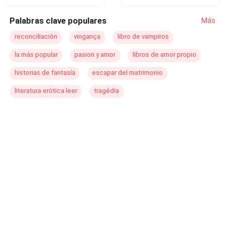
는지를 밝혀내기 위해 끝까지 싸워야 한다.
Palabras clave populares
Más
reconciliación
vingança
libro de vampiros
la más popular
pasion y amor
libros de amor propio
historias de fantasía
escapar del matrimonio
literatura erótica leer
tragédia