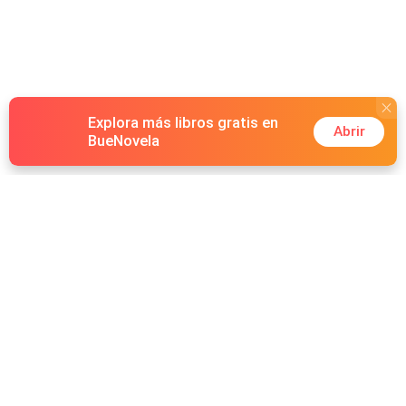
Explora más libros gratis en
Abrir
BueNovela
Hot Genres
Romance
Recursos
Hombre lobo
Palabras clave
Redes Sociales
Mafia
Búsquedas calientes