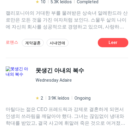
10
5.3K leídos
Completed
캘리포니아의 거대한 부를 물려받은 상속녀 알레한드라 산
로만은 모든 것을 가진 여자처럼 보인다. 스물두 살의 나이
에 자신의 회사를 성공적으로 경영하고 있으며, 사랑하는
남자 알베르토 메히아와의 결혼을 앞두고 있다. 하지만 결
혼식을 불과 몇 시간 앞둔 순간, 그녀는 약혼자 알베르토가
로맨스
Leer
계약결혼
사내연애
자신을 살해하려는 계획을 꾸미고 있다는 사실을 우연히
CEO、보스
오만
현대물
로코물
듣게 된다. 살아남기 위해 그녀에게 남은 선택은 단 하나.
자신의 죽음을 위장하고 모든 것을 버린 채 사라지는 것뿐
이었다. 1년 후, 새로운 신분으로 돌아온 알레한드라에게는
못생긴 아내의 복수
단 하나의 목표만이 남아 있다. 자신을 배신한 사람들을 모
Wednesday Adaire
두 무너뜨리는 것. 하지만 복수를 완성하고 자신의 재산을
되찾기 위해서는 반드시 한 남자의 도움이 필요하다. 알베
르토가 유일하게 두려워하는 남자, 냉혹하기로 악명 높은
2
3.9K leídos
Ongoing
스콧 해밀턴. 그는 결코 상대하기 쉬운 인물이 아니다. 사람
마틸다는 젊은 CEO 프레드릭과 강제로 결혼하게 되면서
들은 하나같이 그를 잔인하고, 무자비하며, 두려운 남자라
인생의 쓰라림을 깨달아야 했다. 그녀는 끊임없이 냉대와
고 말한다. 그런데 알레한드라는… 바로 그런 남자를 사로
학대를 받았고, 결국 사고에 휘말려 죽은 것으로 여겨졌다.
잡기 위해 돌아왔다. 문제는 스콧이 언제든 폭발할 수 있는
하지만 아무도 몰랐다. 마틸다는 실제로 살아남았고, 한때
시한폭탄 같은 남자라는 것. 그리고 알레한드라는 이상하