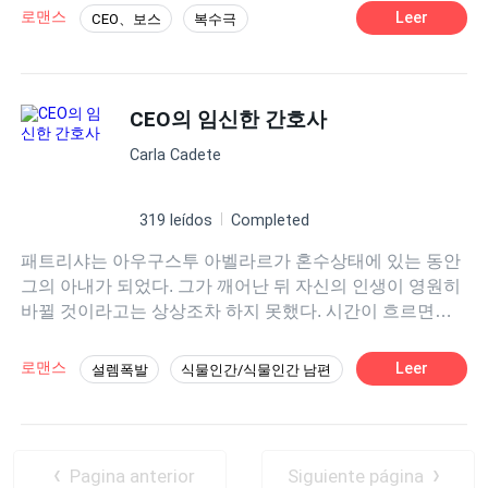
사랑했던 남편 프레드릭에게 복수할 계획을 세우고 있다는
리만큼 5분에 한 번씩 그의 인내심을 시험하는 재주가 있다
로맨스
Leer
CEO、보스
복수극
사실을.
는 사실이다. 결국 그가 그녀와 결혼할 수밖에 없는 상황에
놓이게 된다면… 두 사람을 기다리고 있는 운명은 과연 무
엇일까?
CEO의 임신한 간호사
Carla Cadete
319 leídos
Completed
패트리샤는 아우구스투 아벨라르가 혼수상태에 있는 동안
그의 아내가 되었다. 그가 깨어난 뒤 자신의 인생이 영원히
바뀔 것이라고는 상상조차 하지 못했다. 시간이 흐르면서
그녀의 마음은 강인하면서도 신비로운 그 남자에게 점점
이끌리게 된다. 그러나 과거는 두 사람을 쉽게 놓아주지 않
로맨스
Leer
설렘폭발
식물인간/식물인간 남편
는다. 전 연인 에스텔라는 그를 되찾겠다는 집념으로 두 사
햇살녀
억만장자
나이차
매운맛
람을 갈라놓기 위해 모든 수단을 동원한다. 시련과 음모, 그
리고 예상치 못한 순간에 피어난 사랑 속에서 패트리샤와
선결혼 후연애
아우구스투는 자신들의 결혼이 미래를 향해 나아갈 수 있
Pagina anterior
Siguiente página
을지, 아니면 처음부터 운명처럼 파멸을 향해 정해져 있었