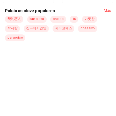
ここには七つの物語が収められている。1. クリスマスに
Palabras clave populares
Más
授かった赤ちゃん2. 君を必ず手に入れる3. やんちゃなあ
の子4. 女王のための檻5. もう一度信じる6. 君のために戦
契約恋人
luar biasa
brusco
10
야릇한
う7. 赤の誓い
짝사랑
친구에서연인
사이코패스
obsesivo
paranoico