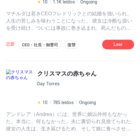
10
1.1K leídos
Ongoing
マチルダは若きCEOフレドリックとの結婚を強いられ、
人生の苦しみを味わうことになった。 彼女は冷酷な扱い
を受け続け、ついには事故に巻き込まれ、死んだものと
思われてしまう。 しかし、誰も知らなかった。 マチルダ
が実は生き延びていたことを――そして、かつて愛した
恋愛
Leer
CEO・社長・御曹司
復讐
夫フレドリックへの復讐を誓っていたことを。
クリスマスの赤ちゃん
Day Torres
10
785 leídos
Ongoing
アンドレア（Andrea）には、世界に娘以外何もなかっ
た。本当に、何もなかった。夫に裏切られ見捨てられた
彼女の人生は、生き延びるため、そして娘に食べさせる
ために金を稼ぐ、日々の闘いそのものだった。 しかし、