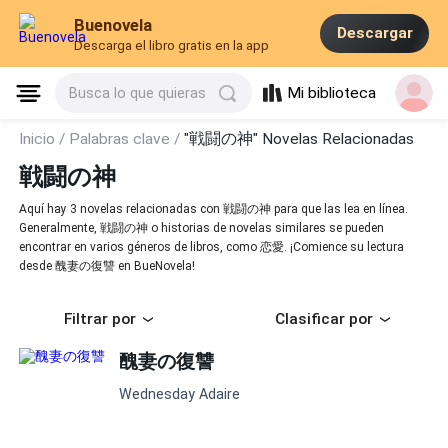
Buenovela
Descargar
Descarga el libro gratis en la app
Mi biblioteca
Busca lo que quieras
Inicio /
Palabras clave /
"戦闘の神" Novelas Relacionadas
戦闘の神
Aquí hay 3 novelas relacionadas con 戦闘の神 para que las lea en línea.
Generalmente, 戦闘の神 o historias de novelas similares se pueden
encontrar en varios géneros de libros, como 恋愛. ¡Comience su lectura
desde 醜妻の復讐 en BueNovela!
Filtrar por
Clasificar por
醜妻の復讐
Wednesday Adaire