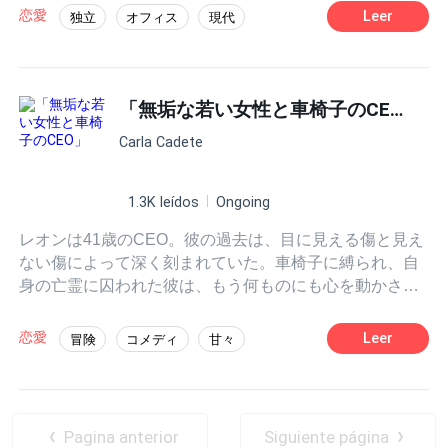
彼女が働く会社のオーナーであるザック・ケラー（Zack
恋愛
Leer
独立
オフィス
現代
Keller）と出会ったことで、すべてが変わる。 ザック
CEO・社長・御曹司
結婚してから恋愛
は、まるでハリケーンとしか呼べない男だった。濡れた
まま熱を帯びて現れ、あらゆるものを薙ぎ払っていく。
契約結婚
三人称
隠し身分
三十二歳にしてスポーツ業界の大富豪であり、アメリカ
「無垢な若い女性と車椅子のCEO」
有数の代理人エージェンシーを率いる彼だったが、同じ
Carla Cadete
日に恋人が妊娠していたこと、そしてその恋人が自身の
子どもを意図的に失わせたことを知り、その完璧だった
世界は一気に崩れ去った。 不幸なことに、ザックはすで
1.3K leídos
Ongoing
に病を抱える父に良い知らせを伝えてしまっており、も
レオンは41歳のCEO。彼の過去は、目に見える傷と見え
はや撤回できる状況ではなかった。 そしてクリスマスを
ない傷によって深く刻まれていた。車椅子に縛られ、自
家族と過ごすため、再びスイスアルプスへ戻らねばなら
身の亡霊に囚われた彼は、もう何ものにも心を動かされ
なくなったとき、彼の人生は「偽物」の家族を見つける
ることはないと信じていた……イシスが現れるまでは。
ための、時間との絶望的な競争へと変わる。 【緊急告知
まだ21歳の彼女は、無垢な眼差しと欲望を漂わせる身体
――このクリスマスに家族をレンタルします】 ザックが
恋愛
Leer
冒険
コメディ
甘々
を持ち、甘く危険な嵐のように彼の人生へ入り込んでく
思いもしなかったのは、人生で最もつらい時を過ごしな
CEO・社長・御曹司
年の差
る。
がら、それでも幼い娘を決して手放そうとしない一人の
女性から手を差し伸べられることだった。 クリスマスの
結婚してから恋愛
旅。傷ついた男。疑い深い女。五ヶ月の小さなプリンセ
Pagina anterior
Siguiente página
ス。 偽りの愛は、いつ本物へと変わり始めるのか……？