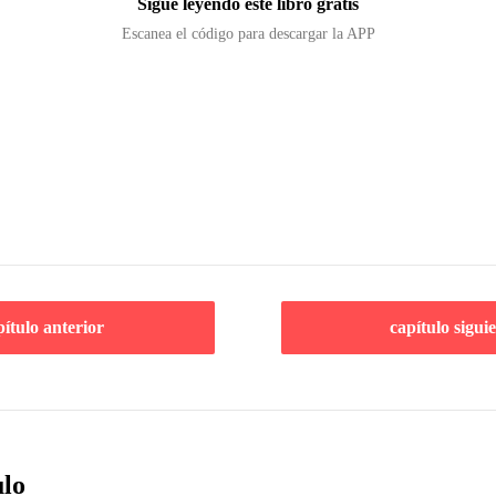
Sigue leyendo este libro gratis
Escanea el código para descargar la APP
pítulo anterior
capítulo sigui
ulo