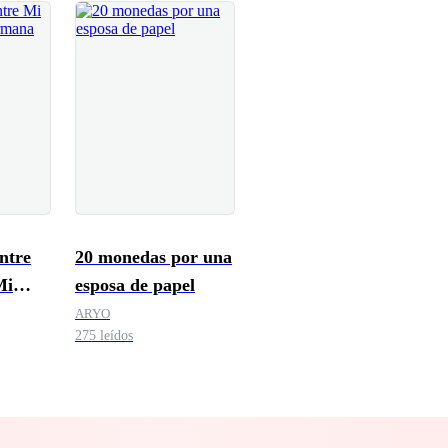
ntre
20 monedas por una
Mi
esposa de papel
ARYO
275 leídos