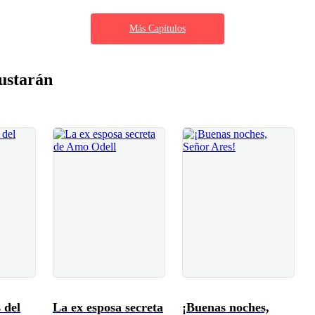
Más Capítulos
ustarán
 del
La ex esposa secreta
¡Buenas noches,