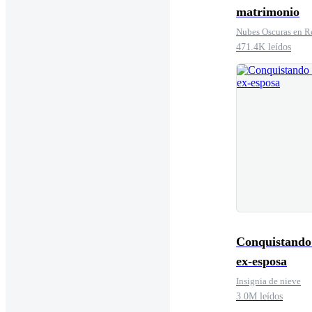
matrimonio
Nubes Oscuras en R
471.4K leídos
Conquistando
ex-esposa
Insignia de nieve
3.0M leídos