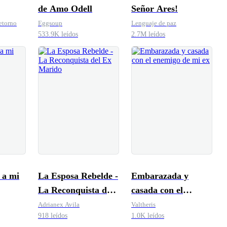
de Amo Odell
Señor Ares!
etorno
Eggsoup
Lenguaje de paz
533.9K leídos
2.7M leídos
 a mi
La Esposa Rebelde -
Embarazada y
La Reconquista del
casada con el
Ex Marido
enemigo de mi ex
Adrianex Avila
Valtheris
918 leídos
1.0K leídos