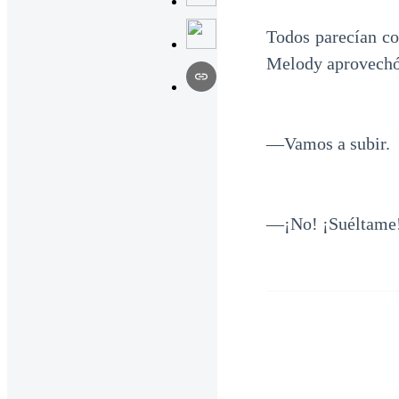
Todos parecían co
Melody aprovechó l
—Vamos a subir.
—¡No! ¡Suéltame! 