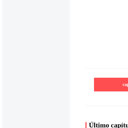
ca
Último capít