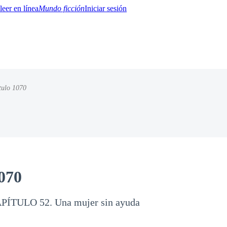
Mundo ficción
Iniciar sesión
tulo 1070
BTQ+
YA/TEEN
Paranormal
Misterio/Thriller
Oriental
Juegos
Historia
MM
070
PÍTULO 52. Una mujer sin ayuda