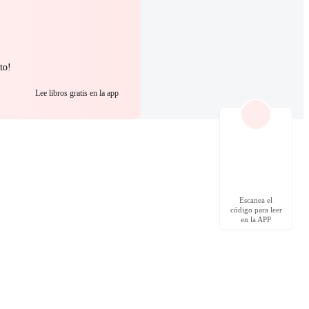
to!
Lee libros gratis en la app
Escanea el
código para leer
en la APP