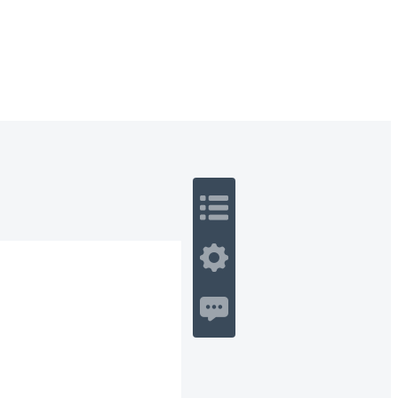
 Romance
Sci-Fi
Guerra
Otros