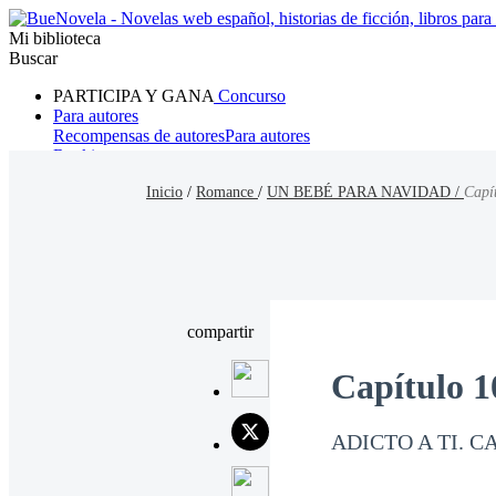
Mi biblioteca
Buscar
PARTICIPA Y GANA
Concurso
Para autores
Recompensas de autores
Para autores
Ranking
Navegar
Inicio
/
Romance
/
UN BEBÉ PARA NAVIDAD /
Capí
Novelas
Cuentos Cortos
Todos
Romance
Hombre lobo
Mafia
Sistema
Fantasía
Urbano
LG
compartir
Capítulo 1
ADICTO A TI. CA