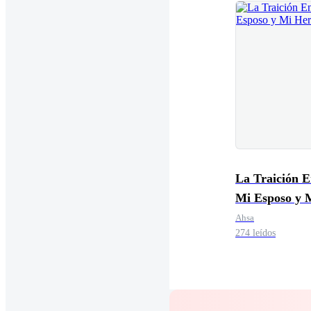
La Traición E
Mi Esposo y 
Hermana
Ahsa
274 leídos