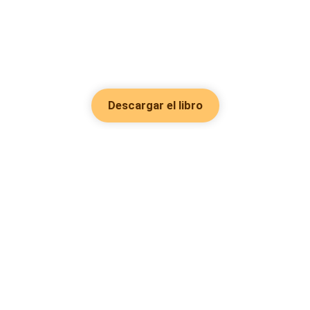
Descargar el libro
Hot Genres
Romance
Recursos
Hombre lobo
Palabras clave
Redes Sociales
Mafia
Búsquedas calientes
Facebook grupo