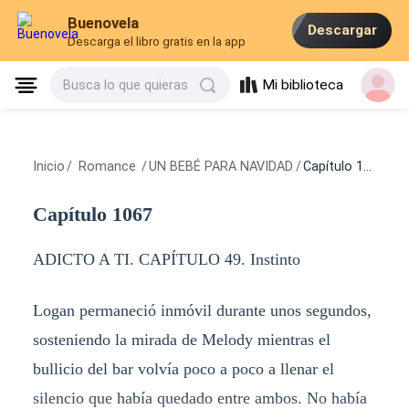
Buenovela
Descargar
Descarga el libro gratis en la app
Mi biblioteca
Busca lo que quieras
Inicio
/
Romance
/
UN BEBÉ PARA NAVIDAD
/
Capítulo 1067
Capítulo 1067
ADICTO A TI. CAPÍTULO 49. Instinto
Logan permaneció inmóvil durante unos segundos,
sosteniendo la mirada de Melody mientras el
bullicio del bar volvía poco a poco a llenar el
silencio que había quedado entre ambos. No había