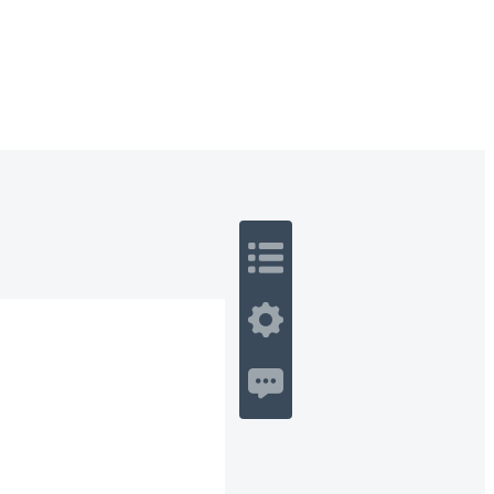
 Romance
Sci-Fi
Guerra
Otros