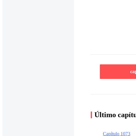
ca
Último capít
Capítulo 1073