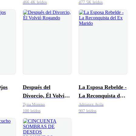
466.4K leídos
477.5K leídos
jos
Después del
La Esposa Rebelde -
Divorcio, Él Volvió
La Reconquista del
Rogando
Ex Marido
Tyna Moreno
Adrianex Avila
100 leídos
907 leídos