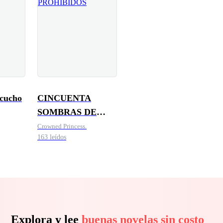
scucho
CINCUENTA
SOMBRAS DE
DESEOS
Crowned Princess.
163 leídos
PROHIBIDOS
Explora y lee
buenas novelas sin costo