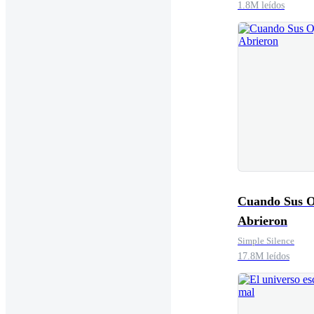
1.8M leídos
Cuando Sus O
Abrieron
Simple Silence
17.8M leídos