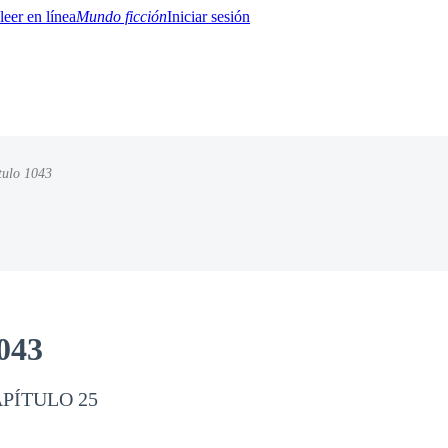
Mundo ficción
Iniciar sesión
tulo 1043
BTQ+
YA/TEEN
Paranormal
Misterio/Thriller
Oriental
Juegos
Historia
MM
043
APÍTULO 25