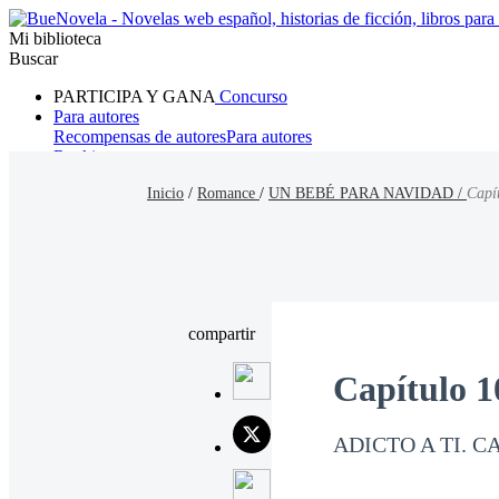
Mi biblioteca
Buscar
PARTICIPA Y GANA
Concurso
Para autores
Recompensas de autores
Para autores
Ranking
Navegar
Inicio
/
Romance
/
UN BEBÉ PARA NAVIDAD /
Capí
Novelas
Cuentos Cortos
Todos
Romance
Hombre lobo
Mafia
Sistema
Fantasía
Urbano
LG
compartir
Capítulo 1
ADICTO A TI. C