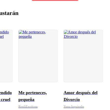
ustarán
endido
Me perteneces,
Amor después del
 cruel
pequeña
Divorcio
RenliEscritora
Yuna Izquierdo