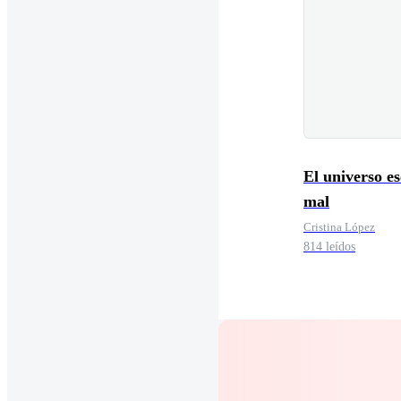
El universo e
mal
Cristina López
814 leídos