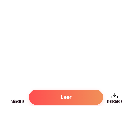
destruyen.
Se salvan.
O al menos… lo intentan.
Leer
Añadir a
Descarga