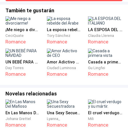
Te espero —articuló Ana sin voz, las lágrimas ya rodando
solo un edificio de lujo.
por sus mejillas.Lo metieron en el patrullero. La puerta se
También te gustarán
cerró con un golpe seco. Y el auto se alejó, llevándose el
Era un confesionario de almas rotas.
corazón de Ana con él.Esa noche fue la más larga de su
vida.El pasillo de la cárcel olía a h
¡Me niego a divorciarme!
La esposa rebelde del Árabe
LA ESPOSA DEL ITALIANO
Sus pasillos olían a cera vieja, a perfume caro y a
CeciQuate
Tory Sánchez
Claudia Llerena
secretos que nadie se atrevía a nombrar en voz alta.
Romance
Romance
Romance
Las luces tenues se reflejaban en los espejos como
promesas que nadie había cumplido jamás. Afuera, la
ciudad dormía bajo un manto de terciopelo negro;
UN BEBÉ PARA NAVIDAD
Amor Adictivo de CEO
Casada a primera vista
Day Torres
Ciudad Luminosa
Gu Lingfei
adentro, dos vidas a punto de colisionar corrían hacia
Romance
Romance
Romance
el mismo precipicio sin saberlo.
Uno huía de un vestido blanco que se había convertido
Novelas relacionadas
en sudario.
La otra se ahogaba en whisky y en un nombre que ya
En Las Manos Del Mafioso
Una Sexy Secuestradora
El cruel verdugo y su mártir.
Johana Grettel
Lyanna_
Mili
no quería pronunciar.
Romance
Romance
Romance