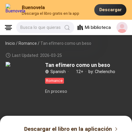
Buenovela
Descargar
Descarga el libro gratis en la app
Mi biblioteca
Busca lo que quieras
Inicio /
Romance
/
Tan efímero como un beso
Last Updated: 2026-03-25
Tan efímero como un beso
Spanish
·
12+
·
by: Chelencho
Romance
En proceso
Descargar el libro en la aplicación