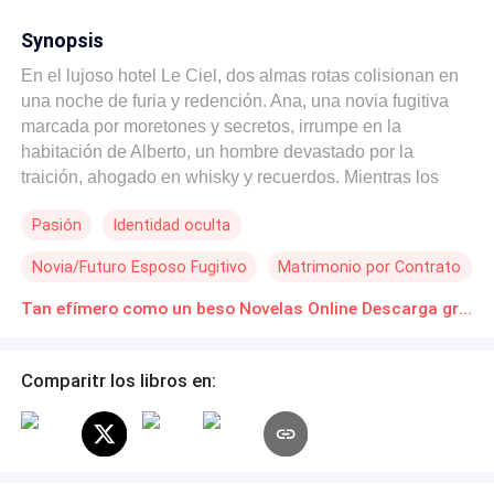
Synopsis
En el lujoso hotel Le Ciel, dos almas rotas colisionan en
una noche de furia y redención. Ana, una novia fugitiva
marcada por moretones y secretos, irrumpe en la
habitación de Alberto, un hombre devastado por la
traición, ahogado en whisky y recuerdos. Mientras los
pasos de sus perseguidores resuenan en los pasillos,
Pasión
Identidad oculta
una chispa de desafío los une: ella, huyendo de un
pasado que amenaza con consumirla; él, buscando una
Novia/Futuro Esposo Fugitivo
Matrimonio por Contrato
razón para no rendirse al abismo. Entre promesas rotas y
botellas vacías, su encuentro desata una danza frenética
Tan efímero como un beso Novelas Online Descarga gratuita de PDF
de peligro, pasión y esperanza, donde salvarse
mutuamente podría ser su última oportunidad de
Comparitr los libros en:
redención.