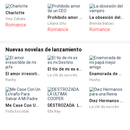
Ninguno de los dos buscaba amor.
Charlotte
Prohibido amor de un CEO
La obsesión del vampiro
Yina Zabala
Buscaban una razón para no rendirse al abismo.
Liliana Situ
Brenda Balzac
Romance
Romance
Romance
Porque el amor, cuando llega de verdad, no pide
permiso. Irrumpe como un golpe en la puerta de una
Nuevas novelas de lanzamiento
habitación ajena, como un vestido de novia rasgado,
como una mano que se extiende en la oscuridad y
dice: “Quédate. Aunque sea solo esta noche”.
El tío de mi ex es mi Destino
El amor irresistible de mi jefe
Enamorada de mi papá mejor amigo
La clé du succès
Y esa noche, en la habitación 312, el destino decidió
Rashy
Hushy
que una sola noche nunca sería suficiente.
Diez Hermanos para una Reina
Que a veces el beso más efímero es el que deja la
Me Case Con Un Extraño Para Salvar A Mi Padre.
DESTROZADA: LA ÚLTIMA COOPER
La clé du succès
cicatriz más profunda.
Frida Escobar
Ella Ray
Que a veces dos almas rotas, al chocar, no se