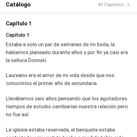
un mundo donde el amor es una debilidad… enamorarse
Catálogo
40 Capítulos
puede costarlo todo.
Capítulo 1
Capítulo 1
Estaba a solo un par de semanas de mi boda, la
habíamos planeado durante años y por fin ya casi era
la señora Donnati.
Laureano era el amor de mi vida desde que nos
conocimos el primer año de secundaria.
Llevábamos seis años pensando que los agotadores
tiempos de estudio cambiarían nuestra relación pero
no fue así.
La iglesia estaba reservada, el banquete estaba