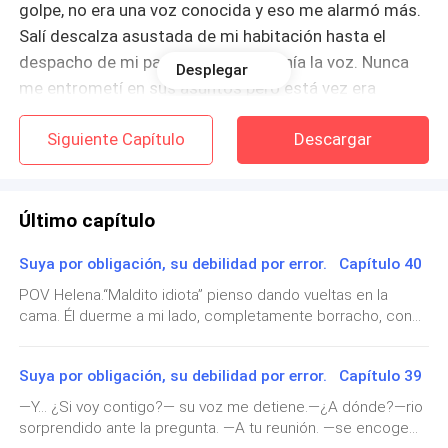
golpe, no era una voz conocida y eso me alarmó más.
Salí descalza asustada de mi habitación hasta el
despacho de mi padre dónde provenía la voz. Nunca
Desplegar
me entrometí en sus asuntos pero está vez era
distinto. Escuché detrás de la puerta antes de abrir.
Siguiente Capítulo
Descargar
— Tu decides Rossi, o pagas o pagas— la voz se
escuchaba cada vez más amenazante.
Último capítulo
— Entiende por favor, ya no tengo nada que perder,
Suya por obligación, su debilidad por error. Capítulo 40
mis cuentas están cerradas, el banco las congeló.
Estoy a punto de perder hasta la casa— mi padre
POV Helena.“Maldito idiota” pienso dando vueltas en la
cama. Él duerme a mi lado, completamente borracho, con
suplicaba.
una sonrisa estúpida dibujada en su rostro. Cómo si nada
hubiera pasado. Hasta dormido se burla de mi. Me giro
— No es asunto mío, tú sabías las consecuencias
Suya por obligación, su debilidad por error. Capítulo 39
sobre la cama dándole la espalda tratando de conciliar el
cuando acudiste a mí.
sueño. La imagen de él entrando a la habitación
—Y… ¿Si voy contigo?— su voz me detiene.—¿A dónde?—rio
acompañado de esa chica tomada de su brazo me invade,
sorprendido ante la pregunta. —A tu reunión. —se encoge
no quiere irse de mi mente por más que intento borrarla. Y
— Puedes tomar mi vida si lo deseas, ya no tengo más