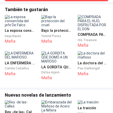
al otro lado. —No grites — respondí con voz baja cerrando
— ¿Con que es tú hija? — miró a mi padre con una ceja
los ojos con fuerza y quitando el celular de mi oído. La
También te gustarán
cabeza aún me dolía, el analgésico todavía no había hecho
alzada.
efecto. —¿No me digas que tienes resaca?— se rió. —Uhum.
— Si, lo soy— afirme poniendo mis manos en mi
La esposa consentida del jefe De Falco
Bajo la protección del cruel
cintura tratando de verme ruda.
COMPRADA PARA EL HIJO; DISFRUTADA POR EL DON
Iraya Baute
Yerimil Perez
His Treasure
Mafia
Mafia
Mafia
— Entonces…—suspiro— serás mía, ahora…tú serás mi
garantía.
LA ENFERMERA DEL MAFIOSO
La doctora del mafioso
— De ninguna manera, eso no es posible, puedes
LA GORDITA QUE DOMÓ A UN MAFIOSO
Camila Ceballos
Pax-Darkengel
matarme si lo deseas pero no tendrás a mi hija Luca
Dirtsa Aijem
Mafia
Mafia
Mafia
Lombardi— la voz de mi padre sonó más grave está
vez.
Nuevas novelas de lanzamiento
— Entonces está todo dicho, no puedes esconderte, la
muerte te busca y no hay escapatoria — su amenaza
La traición
fue imperativa.
Rey -de las- Calles