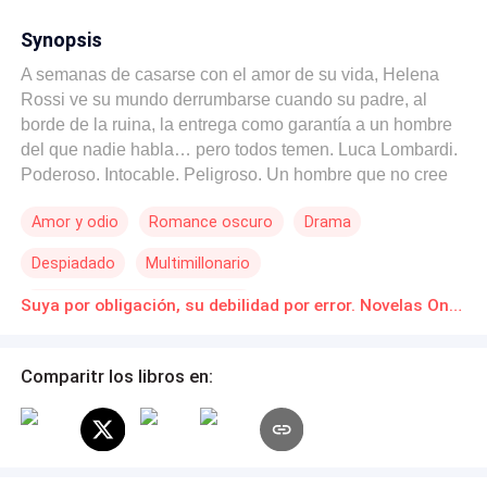
Synopsis
A semanas de casarse con el amor de su vida, Helena
Rossi ve su mundo derrumbarse cuando su padre, al
borde de la ruina, la entrega como garantía a un hombre
del que nadie habla… pero todos temen. Luca Lombardi.
Poderoso. Intocable. Peligroso. Un hombre que no cree
en el amor… porque la única vez que lo sintió, lo perdió
Amor y odio
Romance oscuro
Drama
de la peor manera. Ahora, Helena le pertenece.
Arrancada de su vida, obligada a convivir con él y a
Despiadado
Multimillonario
convertirse en su esposa, Helena se niega a ser una
víctima. Desafiante, inteligente y decidida, hará todo lo
Protagonista femenina fuerte
Suya por obligación, su debilidad por error. Novelas Online Descarga gratuita de PDF
posible por recuperar su libertad… incluso si eso significa
Matrimonio por Contrato
Erótico
enfrentarse al hombre más peligroso que ha conocido.
Pero Luca no es quien aparenta. Detrás de su frialdad
Comparitr los libros en:
Matrimonio Exprés
hay heridas que no han cerrado… y un pasado que sigue
acechando. Y lo que comienza como una obligación… se
convierte en un juego de poder, deseo y emociones que
ninguno de los dos está preparado para sentir. Porque en