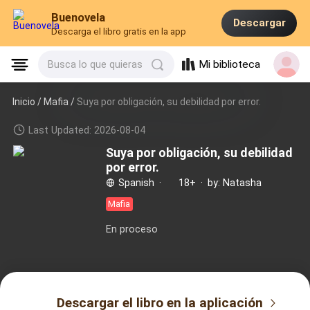
Buenovela
Descargar
Descarga el libro gratis en la app
Mi biblioteca
Busca lo que quieras
Inicio /
Mafia
/
Suya por obligación, su debilidad por error.
Last Updated: 2026-08-04
Suya por obligación, su debilidad
por error.
Spanish
·
18+
·
by: Natasha
Mafia
En proceso
Descargar el libro en la aplicación