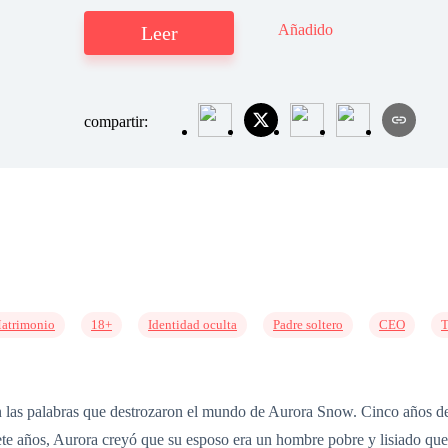
Añadido
Leer
compartir:
atrimonio
18+
Identidad oculta
Padre soltero
CEO
T
 las palabras que destrozaron el mundo de Aurora Snow. Cinco años de m
te años, Aurora creyó que su esposo era un hombre pobre y lisiado que l