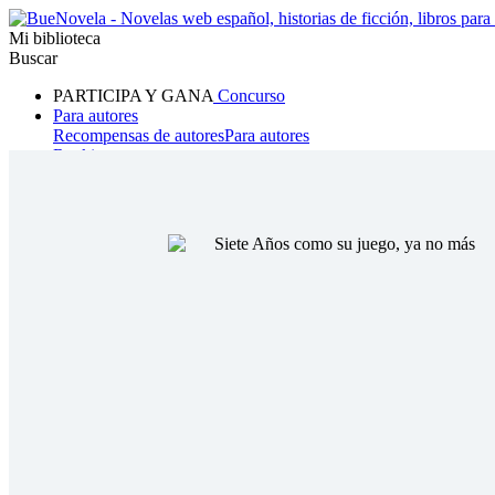
Mi biblioteca
Buscar
PARTICIPA Y GANA
Concurso
Para autores
Recompensas de autores
Para autores
Ranking
Navegar
Novelas
Cuentos Cortos
Todos
Romance
Hombre lobo
Mafia
Sistema
Fantasía
Urbano
LG