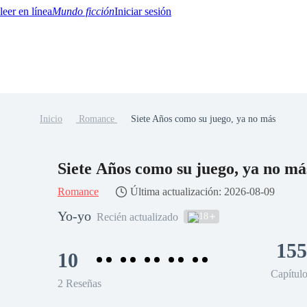
Mundo ficción
Iniciar sesión
Inicio
Romance
Siete Años como su juego, ya no más
BTQ+
YA/TEEN
Paranormal
Misterio/Thriller
Oriental
Juegos
Historia
MM
Siete Años como su juego, ya no má
Romance
Última actualización: 2026-08-09
Yo-yo
18
Recién actualizado
155
10
Capítul
2 Reseñas