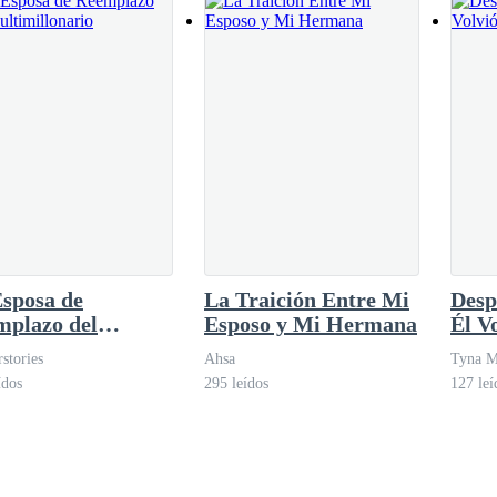
sposa de
La Traición Entre Mi
Desp
mplazo del
Esposo y Mi Hermana
Él V
imillonario
rstories
Ahsa
Tyna M
ídos
295 leídos
127 leí