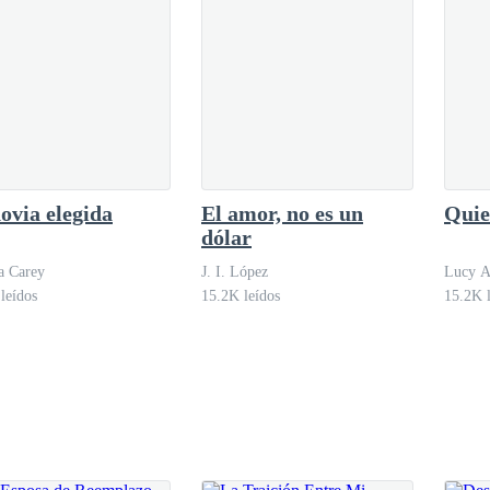
ovia elegida
El amor, no es un
Quie
dólar
a Carey
J. I. López
Lucy 
leídos
15.2K leídos
15.2K l