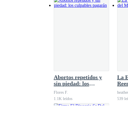
Seis meses para
conquistarte
Karen.R
15.2K leídos
Abortos repetidos y
La E
sin piedad: los
Ree
culpables pagarán
Mult
Flores F.
heathe
1.1K leídos
539 le