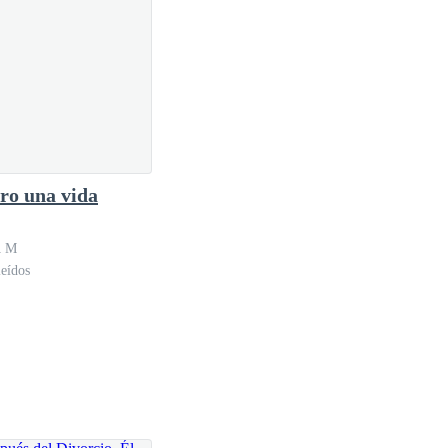
ro una vida
A M
eídos