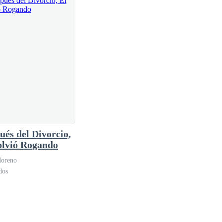
ués del Divorcio,
olvió Rogando
oreno
dos