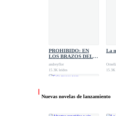
Cariño, ¿eres
multimillonario?
Lyra Paramés.
659.0K leídos
PROHIBIDO: EN
La n
LOS BRAZOS DEL
CEO
andreyflor
Ornell
15.3K leídos
15.3K 
Nuevas novelas de lanzamiento