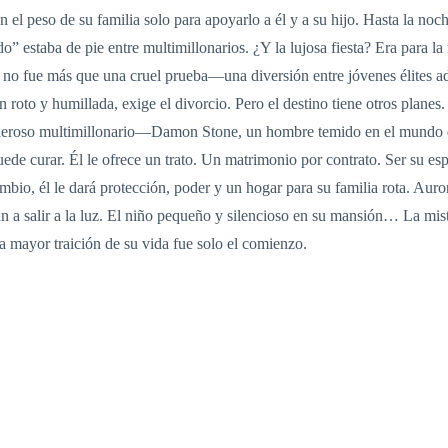
 el peso de su familia solo para apoyarlo a él y a su hijo. Hasta la no
do” estaba de pie entre multimillonarios. ¿Y la lujosa fiesta? Era para 
no fue más que una cruel prueba—una diversión entre jóvenes élites ad
 roto y humillada, exige el divorcio. Pero el destino tiene otros planes
oderoso multimillonario—Damon Stone, un hombre temido en el mundo d
de curar. Él le ofrece un trato. Un matrimonio por contrato. Ser su es
bio, él le dará protección, poder y un hogar para su familia rota. Aur
a salir a la luz. El niño pequeño y silencioso en su mansión… La mi
a mayor traición de su vida fue solo el comienzo.