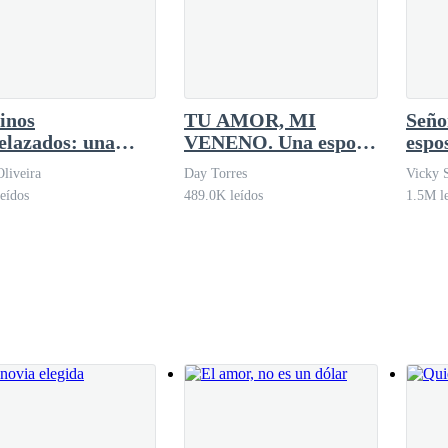
inos
TU AMOR, MI
Seño
elazados: una
VENENO. Una esposa
espo
ra en la hacienda
estéril para el
divo
Oliveira
Day Torres
Vicky 
magnate
eídos
489.0K leídos
1.5M l