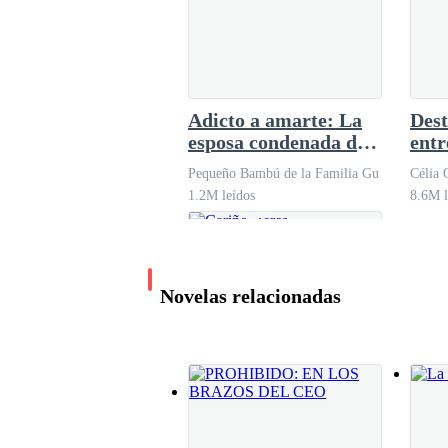
Adicto a amarte: La
Dest
esposa condenada del
entr
Jefe paranoico y
niñe
Pequeño Bambú de la Familia Gu
Célia 
dominante
1.2M leídos
8.6M l
Novelas relacionadas