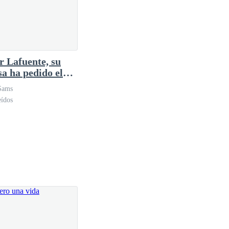
r Lafuente, su
sa ha pedido el
rcio hace tiempo
Sams
eídos