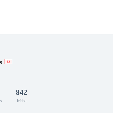
 Romance
Sci-Fi
Guerra
Otros
s
ES
842
os
leídos