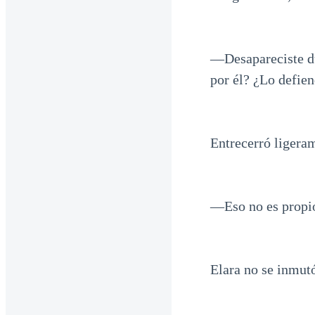
—Desapareciste du
por él? ¿Lo defie
Entrecerró ligeram
—Eso no es propio
Elara no se inmut