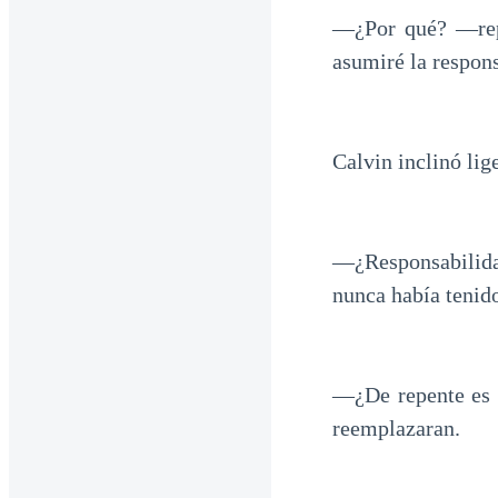
—¿Por qué? —repl
asumiré la respons
Calvin inclinó lig
—¿Responsabilida
nunca había tenid
—¿De repente es t
reemplazaran.