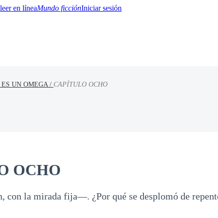
Mundo ficción
Iniciar sesión
 ES UN OMEGA /
CAPÍTULO OCHO
BTQ+
YA/TEEN
Paranormal
Misterio/Thriller
Oriental
Juegos
Historia
MM
O OCHO
 con la mirada fija—. ¿Por qué se desplomó de repent