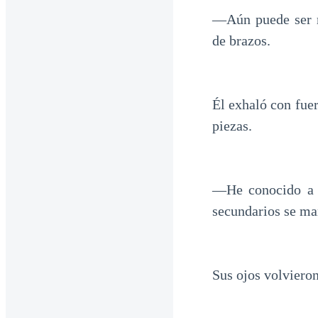
—Aún puede ser r
de brazos.
Él exhaló con fue
piezas.
—He conocido a 
secundarios se man
Sus ojos volvieron