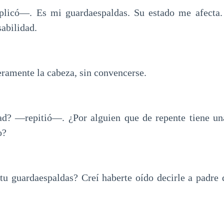
icó—. Es mi guardaespaldas. Su estado me afecta.
abilidad.
eramente la cabeza, sin convencerse.
d? —repitió—. ¿Por alguien que de repente tiene un
o?
u guardaespaldas? Creí haberte oído decirle a padre 