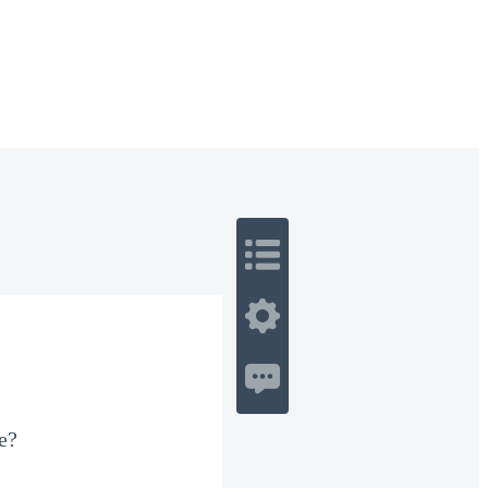
 Romance
Sci-Fi
Guerra
Otros
e?