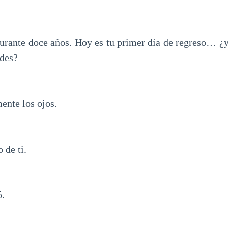
rante doce años. Hoy es tu primer día de regreso… ¿y
ndes?
ente los ojos.
 de ti.
ó.