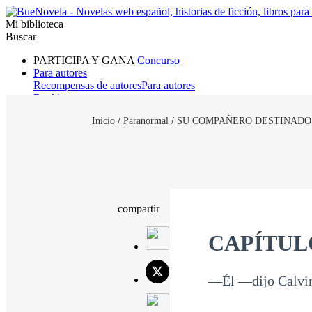
Mi biblioteca
Buscar
PARTICIPA Y GANA
Concurso
Para autores
Recompensas de autores
Para autores
Ranking
Navegar
Inicio
/
Paranormal
/
SU COMPAÑERO DESTINADO
Novelas
Cuentos Cortos
Todos
Romance
Hombre lobo
Mafia
Sistema
Fantasía
Urbano
LG
compartir
CAPÍTUL
—Él —dijo Calvin,