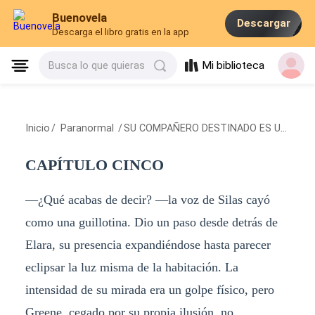
Buenovela
Descargar
Descarga el libro gratis en la app
Mi biblioteca
Busca lo que quieras
Inicio
/
Paranormal
/
SU COMPAÑERO DESTINADO ES UN OMEGA
CAPÍTULO CINCO
—¿Qué acabas de decir? —la voz de Silas cayó
como una guillotina. Dio un paso desde detrás de
Elara, su presencia expandiéndose hasta parecer
eclipsar la luz misma de la habitación. La
intensidad de su mirada era un golpe físico, pero
Greene, cegado por su propia ilusión, no