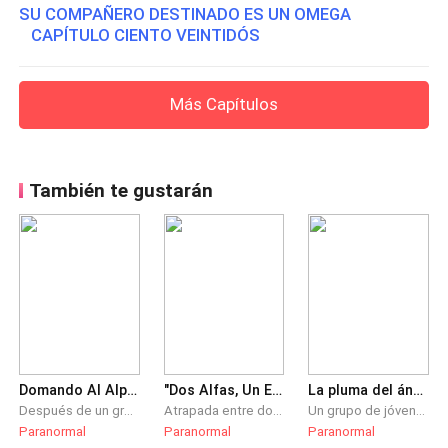
SU COMPAÑERO DESTINADO ES UN OMEGA
CAPÍTULO CIENTO VEINTIDÓS
Más Capítulos
También te gustarán
Domando Al Alpha
"Dos Alfas, Un Esclavo"
La pluma del ángel
Después de un grave accidente pierde a su familia y escapa de la asistente social que quería meterla en el orfanato. Triste y desorientada roba un auto que se erá su nuevo hogar hasta que entra a un pueblo alejado de todos donde encuentra una cabaña en lo más profundo del bosque. ¿De quién es la cabaña?
Atrapada entre dos Reyes Alfa, Aria tenía una vida más miserable que la de cualquier lobo de su edad. Al primer rey, ella fue vendida por un par de monedas y se convirtió en su máquina incansable para mostrar su destreza sexual. Se enorgullecía en recordarle que su utilidad solo residía en la cama. Cuando la salvación llegó a ella en la forma de un nuevo rey, su hijo se convirtió en su prioridad absoluta—una prioridad destinada a manchar su imagen para siempre. Ella vería a ambos rivales luchar sin cesar por la custodia de esa única alegría en sus interminables penas. Pero, cuando uno de ellos enfrenta sus propios demonios y sus crecientes sentimientos por Aria, ¿qué será del destino de la pobre y desgraciada esclava Omega y madre?
Un grupo de jóvenes y rebeldes ángeles deciden desobedecer a su creador y bajar a la tierra para ayudar a la humanidad que está al borde de la extinción y sin rumbo después de una tercera guerra mundial, pero su presencia desata otra batalla entre humanos y demonios por la posesión de sus valiosas plumas. Leonel Sarpa nos muestra en esta novela fantástica unos ángeles muy humanos, lejos de los estereotipos socorridos por el género y nos enseña un mundo más cercano a lo que debería ser “en realidad” la existencia de esos seres.
Paranormal
Paranormal
Paranormal