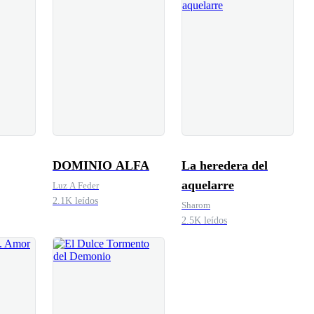
DOMINIO ALFA
La heredera del
aquelarre
Luz A Feder
2.1K leídos
Sharom
2.5K leídos