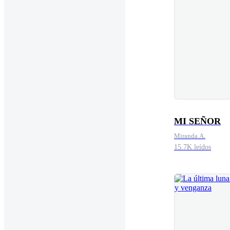
MI SEÑOR
Miranda A.
15.7K leídos