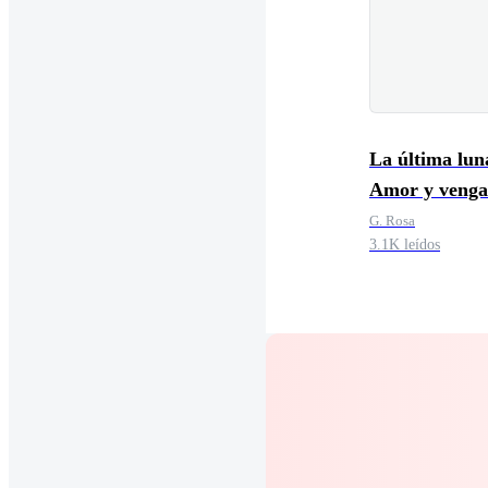
La última lun
Amor y venga
G. Rosa
3.1K leídos