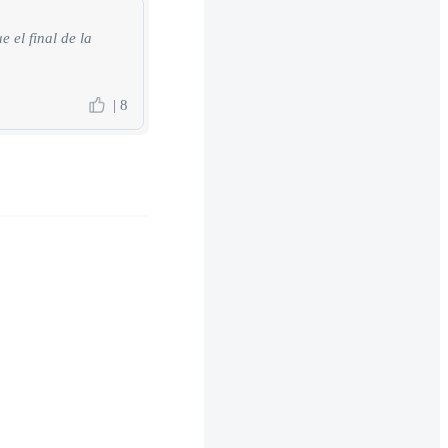
 el final de la
| 8