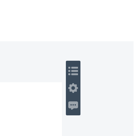
 Romance
Sci-Fi
Guerra
Otros