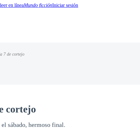
Mundo ficción
Iniciar sesión
a 7 de cortejo
BTQ+
YA/TEEN
Paranormal
Misterio/Thriller
Oriental
Juegos
Historia
MM
e cortejo
 el sábado, hermoso final.