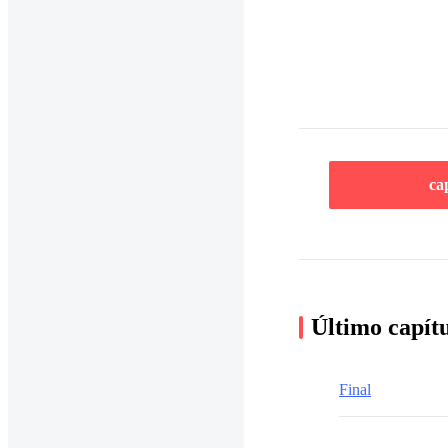
ca
Último capít
Final