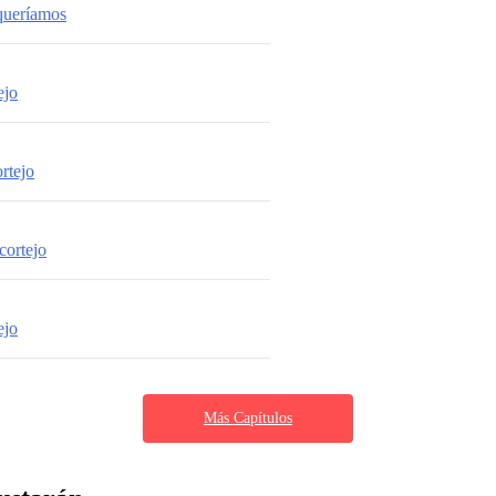
queríamos
ejo
ortejo
cortejo
ejo
Más Capítulos