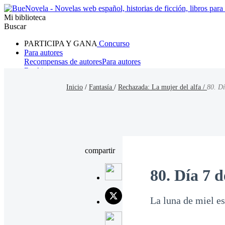
Mi biblioteca
Buscar
PARTICIPA Y GANA
Concurso
Para autores
Recompensas de autores
Para autores
Ranking
Navegar
Inicio
/
Fantasía
/
Rechazada: La mujer del alfa /
80. Dí
Novelas
Cuentos Cortos
Todos
Romance
Hombre lobo
Mafia
Sistema
Fantasía
Urbano
LG
compartir
80. Día 7 d
La luna de miel es