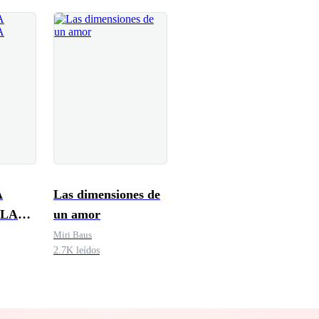
A
Las dimensiones de
 LA
un amor
Miri Baus
2.7K leídos