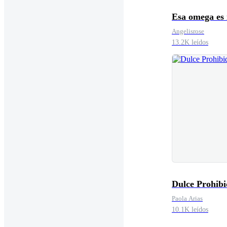
Esa omega es
Angelisrose
13.2K leídos
Dulce Prohib
Paola Arias
10.1K leídos