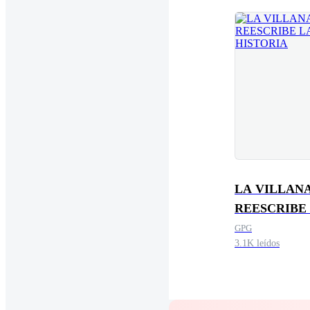
LA VILLAN
REESCRIBE
HISTORIA
GPG
3.1K leídos