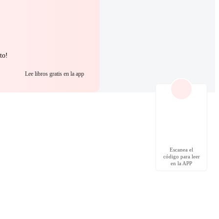
to!
Lee libros gratis en la app
Escanea el
código para leer
en la APP