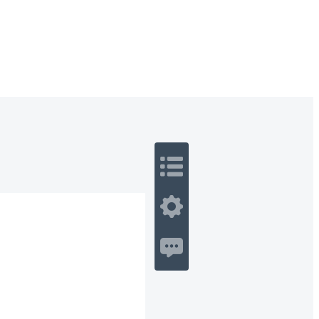
 Romance
Sci-Fi
Guerra
Otros