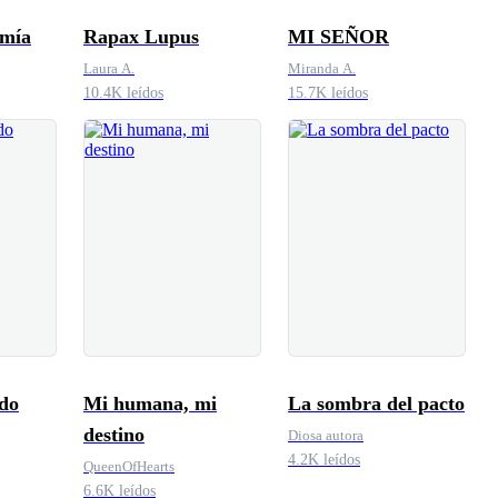
 mía
Rapax Lupus
MI SEÑOR
Laura A.
Miranda A.
10.4K leídos
15.7K leídos
ido
Mi humana, mi
La sombra del pacto
destino
Diosa autora
4.2K leídos
QueenOfHearts
6.6K leídos