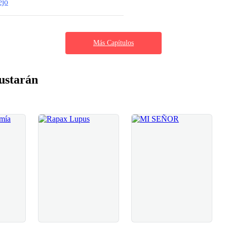
ejo
Más Capítulos
ustarán