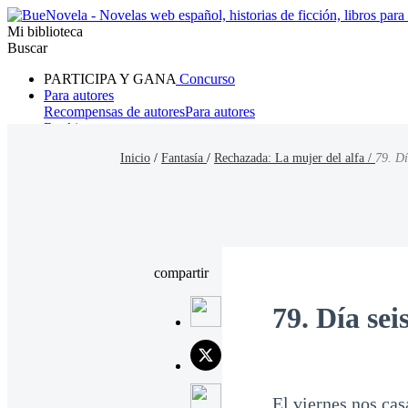
Mi biblioteca
Buscar
PARTICIPA Y GANA
Concurso
Para autores
Recompensas de autores
Para autores
Ranking
Navegar
Inicio
/
Fantasía
/
Rechazada: La mujer del alfa /
79. Dí
Novelas
Cuentos Cortos
Todos
Romance
Hombre lobo
Mafia
Sistema
Fantasía
Urbano
LG
compartir
79. Día sei
El viernes nos ca