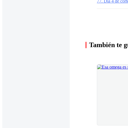
77. Día 4 de cort
También te g