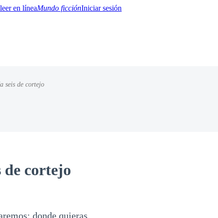
Mundo ficción
Iniciar sesión
a seis de cortejo
BTQ+
YA/TEEN
Paranormal
Misterio/Thriller
Oriental
Juegos
Historia
MM
s de cortejo
saremos; donde quieras.