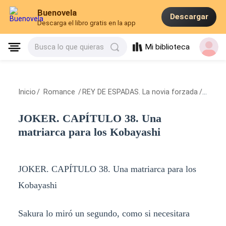
Buenovela
Descargar
Descarga el libro gratis en la app
Mi biblioteca
Busca lo que quieras
Inicio
/
Romance
/
REY DE ESPADAS. La novia forzada
/
JOKER.
JOKER. CAPÍTULO 38. Una
matriarca para los Kobayashi
JOKER. CAPÍTULO 38. Una matriarca para los
Kobayashi
Sakura lo miró un segundo, como si necesitara