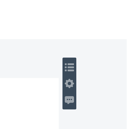
 Romance
Sci-Fi
Guerra
Otros