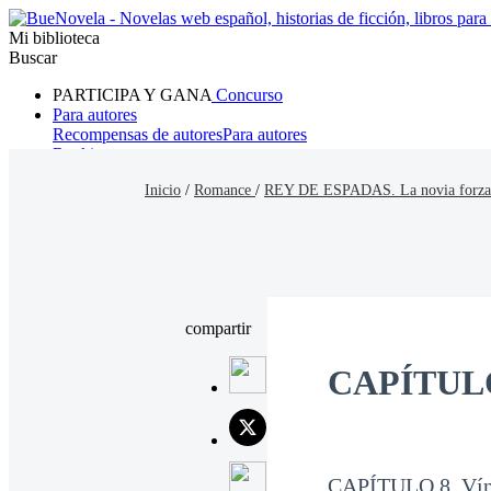
Mi biblioteca
Buscar
PARTICIPA Y GANA
Concurso
Para autores
Recompensas de autores
Para autores
Ranking
Navegar
Inicio
/
Romance
/
REY DE ESPADAS. La novia forza
Novelas
Cuentos Cortos
Todos
Romance
Hombre lobo
Mafia
Sistema
Fantasía
Urbano
LG
compartir
CAPÍTULO 
CAPÍTULO 8. Vínc