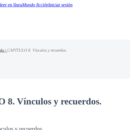
Mundo ficción
Iniciar sesión
da /
CAPÍTULO 8. Vínculos y recuerdos.
BTQ+
YA/TEEN
Paranormal
Misterio/Thriller
Oriental
Juegos
Historia
MM
8. Vínculos y recuerdos.
ulos y recuerdos.