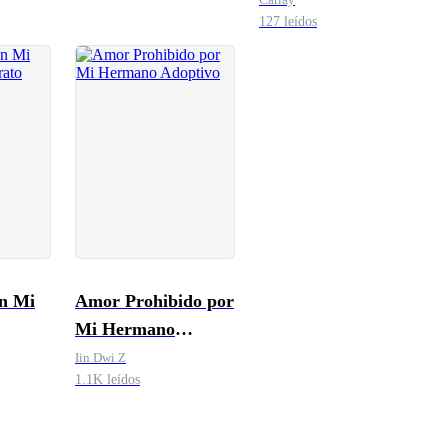
127 leídos
n Mi
Amor Prohibido por
Mi Hermano
Adoptivo
Iin Dwi Z
1.1K leídos