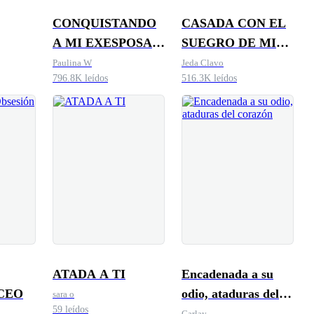
CONQUISTANDO
CASADA CON EL
A MI EXESPOSA
SUEGRO DE MI
SECRETA
EX. ATERRIZAJE
Paulina W
Jeda Clavo
796.8K leídos
516.3K leídos
EN EL CORAZÓN
ATADA A TI
Encadenada a su
 CEO
odio, ataduras del
sara o
59 leídos
corazón
Carlay