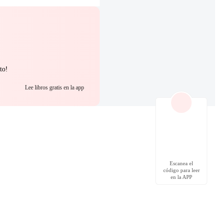
to!
Lee libros gratis en la app
Escanea el
código para leer
en la APP