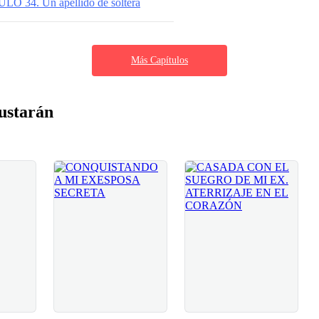
O 34. Un apellido de soltera
Más Capítulos
ustarán