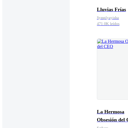
Lluvias Frías
Symplyayisha
471.0K leídos
La Hermosa
Obsesión del
Sathara