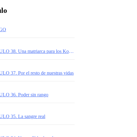
ulo
OGO
JOKER. CAPÍTULO 38. Una matriarca para los Kobayashi
 37. Por el resto de nuestras vidas
O 36. Poder sin rango
O 35. La sangre real