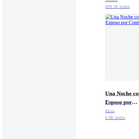
699.1K leídos
Una Noche co
Esposo por
Contrato
Khira
9.8K leídos